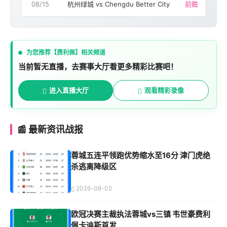
08/15
杭州绿城 vs Chengdu Better City
前瞻
为您推荐【费利佩】相关频道
当前暂无直播，去赛事大厅看更多精彩比赛吧！
进入直播大厅
观看精彩录像
📰 最新资讯战报
蓉城五连平领跑优势缩水至16分 津门虎绝
杀逃离降级区
2026-08-02
欧冠决赛主裁执法蓉城vs三镇 韦世豪费利
佩卡迪斯首发