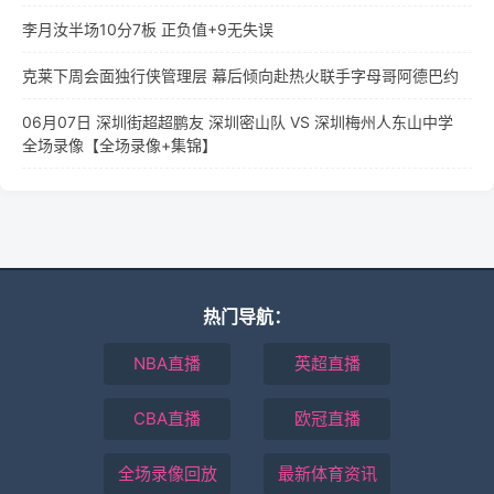
李月汝半场10分7板 正负值+9无失误
克莱下周会面独行侠管理层 幕后倾向赴热火联手字母哥阿德巴约
06月07日 深圳街超超鹏友 深圳密山队 VS 深圳梅州人东山中学
全场录像【全场录像+集锦】
热门导航：
NBA直播
英超直播
CBA直播
欧冠直播
全场录像回放
最新体育资讯