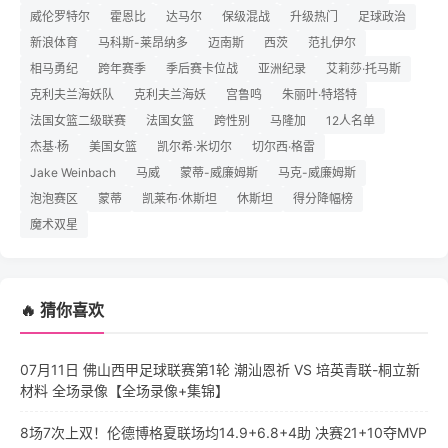
威伦罗特尔
霍恩比
达马尔
保级混战
升级热门
足球政治
新浪体育
马科斯-莱昂纳多
迈南斯
西茨
范扎伊尔
相马勇纪
跨年赛季
季后赛卡位战
亚洲纪录
艾莉莎·托马斯
克利夫兰海妖队
克利夫兰海妖
宫鲁鸣
朱丽叶·特塔特
法国女篮二级联赛
法国女篮
跨性别
马隆加
12人名单
杰基·杨
美国女篮
凯尔希·米切尔
切尔西·格雷
Jake Weinbach
马威
蒙蒂-威廉姆斯
马克-威廉姆斯
泡泡赛区
蒙蒂
凯莱布·休斯坦
休斯坦
得分降幅榜
魔术双星
🔥 猜你喜欢
07月11日 佛山西甲足球联赛第1轮 潮汕恩祈 VS 培英青联-桐立新
材料 全场录像【全场录像+集锦】
8场7次上双！伦德博格夏联场均14.9+6.8+4助 决赛21+10夺MVP