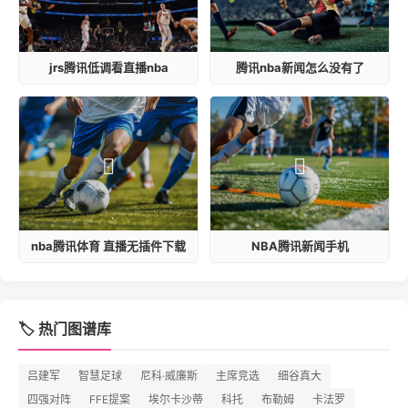
jrs腾讯低调看直播nba
腾讯nba新闻怎么没有了
nba腾讯体育 直播无插件下载
NBA腾讯新闻手机
🏷️ 热门图谱库
吕建军
智慧足球
尼科·威廉斯
主席竞选
细谷真大
四强对阵
FFE提案
埃尔卡沙蒂
科托
布勒姆
卡法罗