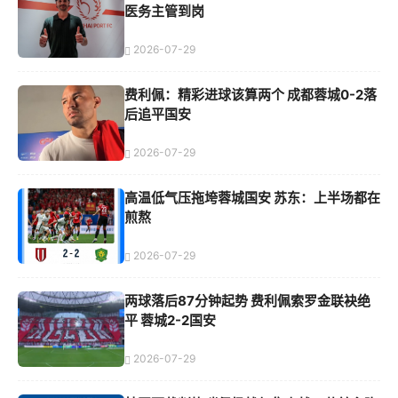
医务主管到岗
2026-07-29
费利佩：精彩进球该算两个 成都蓉城0-2落
后追平国安
2026-07-29
高温低气压拖垮蓉城国安 苏东：上半场都在
煎熬
2026-07-29
两球落后87分钟起势 费利佩索罗金联袂绝
平 蓉城2-2国安
2026-07-29