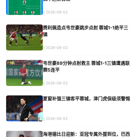
2026-08-02
费利佩造点韦世豪跳步点射 蓉城1-1绝平三
镇
2026-08-02
韦世豪89分钟点射救主 蓉城1-1三镇遭遇联
赛5连平
2026-08-02
夏窗补强三镇客平蓉城，津门虎保级须警惕
2026-08-02
海港德比日迎新：亚冠专属外援到位，巴西