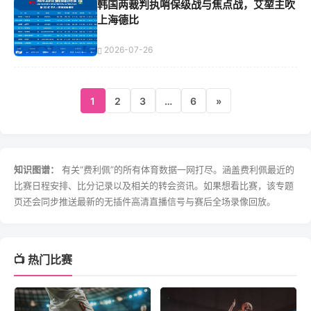
韩国两裁判执哨保级战与焦点战，艾堃主吹
上海德比
2026-07-26
1
2
3
…
6
»
知识图谱：
有关“费利佩”的所有体育数据一网打尽。涵盖费利佩最近的
比赛日程安排、比分记录以及相关的转会资讯。如果想看比赛，该专题
页还会同步推送最新的无插件高清直播信号与赛后全场录像回放。
📺 热门比赛