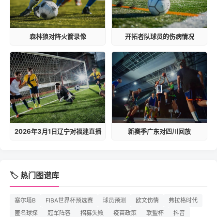
森林狼对阵火箭录像
开拓者队球员的伤病情况
2026年3月1日辽宁对福建直播
新赛季广东对四川回放
🏷️ 热门图谱库
塞尔塔B
FIBA世界杯预选赛
球员预测
欧文伤情
弗拉格时代
匿名球探
冠军阵容
招募失败
疫苗政策
联盟杯
抖音