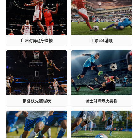
广州对阵辽宁直播
江源5:4浦项
斯洛伐克赛程表
骑士对阵热火赛程