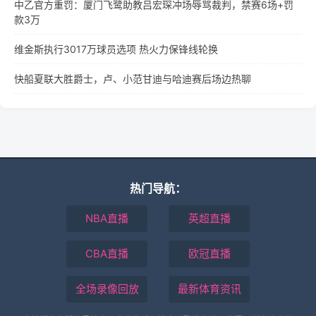
中乙官方重罚：厦门飞鹭助教吕宏琛冲场辱骂裁判，禁赛6场+罚
款3万
维金斯执行3017万球员选项 热火力保锋线轮换
快船夏联大胜爵士，卢、小范甘迪与哈迪赛后场边热聊
热门导航：
NBA直播
英超直播
CBA直播
欧冠直播
全场录像回放
最新体育资讯