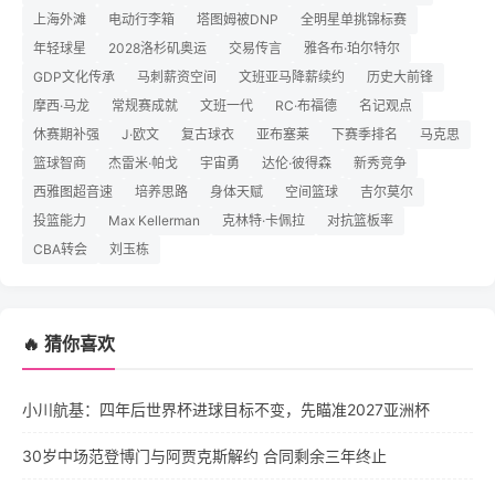
上海外滩
电动行李箱
塔图姆被DNP
全明星单挑锦标赛
年轻球星
2028洛杉矶奥运
交易传言
雅各布·珀尔特尔
GDP文化传承
马刺薪资空间
文班亚马降薪续约
历史大前锋
摩西·马龙
常规赛成就
文班一代
RC·布福德
名记观点
休赛期补强
J·欧文
复古球衣
亚布塞莱
下赛季排名
马克思
篮球智商
杰雷米·帕戈
宇宙勇
达伦·彼得森
新秀竞争
西雅图超音速
培养思路
身体天赋
空间篮球
吉尔莫尔
投篮能力
Max Kellerman
克林特·卡佩拉
对抗篮板率
CBA转会
刘玉栋
🔥 猜你喜欢
小川航基：四年后世界杯进球目标不变，先瞄准2027亚洲杯
30岁中场范登博门与阿贾克斯解约 合同剩余三年终止