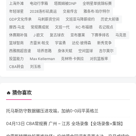
上海外滩
电动行李箱
塔图姆被DNP
全明星单挑锦标赛
年轻球星
2028洛杉矶奥运
交易传言
雅各布·珀尔特尔
GDP文化传承
马刺薪资空间
文班亚马降薪续约
历史大前锋
摩西·马龙
常规赛成就
文班一代
RC·布福德
名记观点
休赛期补强
J·欧文
复古球衣
亚布塞莱
下赛季排名
马克思
篮球智商
杰雷米·帕戈
宇宙勇
达伦·彼得森
新秀竞争
西雅图超音速
培养思路
身体天赋
空间篮球
吉尔莫尔
投篮能力
Max Kellerman
克林特·卡佩拉
对抗篮板率
CBA转会
刘玉栋
🔥 猜你喜欢
托马斯防守数据碾压进攻端，加纳0-0闷平英格兰
04月13日 CBA常规赛 广州 – 江苏 全场录像【全场录像+集锦】