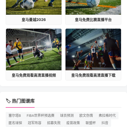
皇马曼城2026
皇马免费比赛直播平台
皇马免费观看高清直播视频
皇马免费观看高清直播下载
🏷️ 热门图谱库
塞尔塔B
FIBA世界杯预选赛
球员预测
欧文伤情
弗拉格时代
匿名球探
冠军阵容
招募失败
疫苗政策
联盟杯
抖音