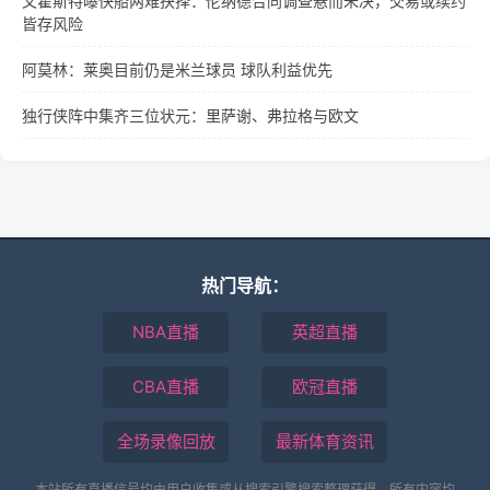
文霍斯特曝快船两难抉择：伦纳德合同调查悬而未决，交易或续约
皆存风险
阿莫林：莱奥目前仍是米兰球员 球队利益优先
独行侠阵中集齐三位状元：里萨谢、弗拉格与欧文
热门导航：
NBA直播
英超直播
CBA直播
欧冠直播
全场录像回放
最新体育资讯
本站所有直播信号均由用户收集或从搜索引擎搜索整理获得，所有内容均