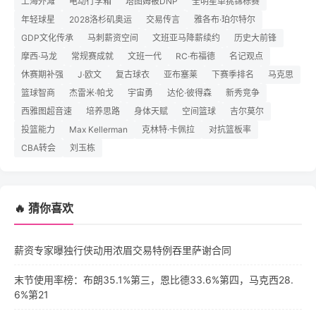
上海外滩
电动行李箱
塔图姆被DNP
全明星单挑锦标赛
年轻球星
2028洛杉矶奥运
交易传言
雅各布·珀尔特尔
GDP文化传承
马刺薪资空间
文班亚马降薪续约
历史大前锋
摩西·马龙
常规赛成就
文班一代
RC·布福德
名记观点
休赛期补强
J·欧文
复古球衣
亚布塞莱
下赛季排名
马克思
篮球智商
杰雷米·帕戈
宇宙勇
达伦·彼得森
新秀竞争
西雅图超音速
培养思路
身体天赋
空间篮球
吉尔莫尔
投篮能力
Max Kellerman
克林特·卡佩拉
对抗篮板率
CBA转会
刘玉栋
🔥 猜你喜欢
薪资专家曝独行侠动用浓眉交易特例吞里萨谢合同
末节使用率榜：布朗35.1%第三，恩比德33.6%第四，马克西28.
6%第21