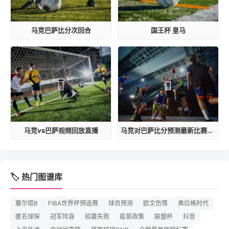
马竞巴萨比分次回合
国王杯 皇马
马竞vs巴萨视频回放直播
马竞对巴萨比分预测最新比赛结果
🏷️ 热门图谱库
塞尔塔B
FIBA世界杯预选赛
球员预测
欧文伤情
弗拉格时代
匿名球探
冠军阵容
招募失败
疫苗政策
联盟杯
抖音