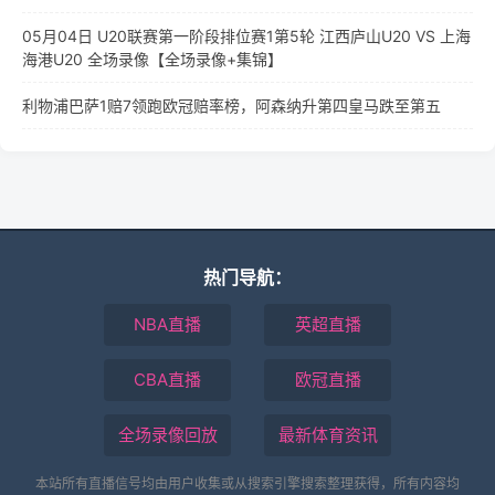
05月04日 U20联赛第一阶段排位赛1第5轮 江西庐山U20 VS 上海
海港U20 全场录像【全场录像+集锦】
利物浦巴萨1赔7领跑欧冠赔率榜，阿森纳升第四皇马跌至第五
热门导航：
NBA直播
英超直播
CBA直播
欧冠直播
全场录像回放
最新体育资讯
本站所有直播信号均由用户收集或从搜索引擎搜索整理获得，所有内容均