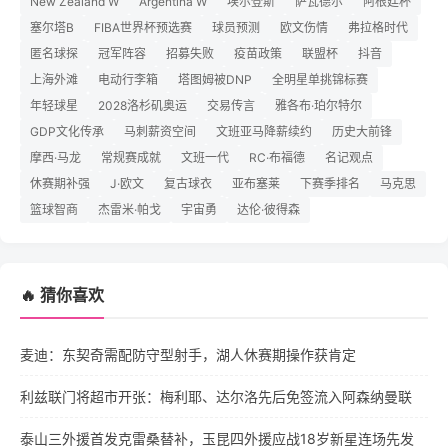
New Zealand W
Argentina W
埃尔登斯
萨瓦德尔
阿根廷杯
塞尔塔B
FIBA世界杯预选赛
球员预测
欧文伤情
弗拉格时代
匿名球探
冠军阵容
招募失败
疫苗政策
联盟杯
抖音
上海外滩
电动行李箱
塔图姆被DNP
全明星单挑锦标赛
年轻球星
2028洛杉矶奥运
交易传言
雅各布·珀尔特尔
GDP文化传承
马刺薪资空间
文班亚马降薪续约
历史大前锋
摩西·马龙
常规赛成就
文班一代
RC·布福德
名记观点
休赛期补强
J·欧文
复古球衣
亚布塞莱
下赛季排名
马克思
篮球智商
杰雷米·帕戈
宇宙勇
达伦·彼得森
🔥 猜你喜欢
麦迪：东契奇需配防守型射手，湖人休赛期操作获肯定
利兹联门将超市开张：梅利耶、达尔洛先后免签流入阿森纳曼联
泰山三外援首发克雷桑替补，玉昆四外援应战18岁新星连场先发