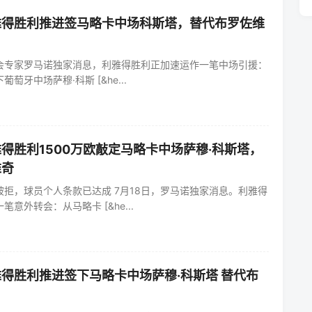
雅得胜利推进签马略卡中场科斯塔，替代布罗佐维
转会专家罗马诺独家消息，利雅得胜利正加速运作一笔中场引援：
萄牙中场萨穆·科斯 [&he...
得胜利1500万欧敲定马略卡中场萨穆·科斯塔，
维奇
拒，球员个人条款已达成 7月18日，罗马诺独家消息。利雅得
意外转会：从马略卡 [&he...
得胜利推进签下马略卡中场萨穆·科斯塔 替代布