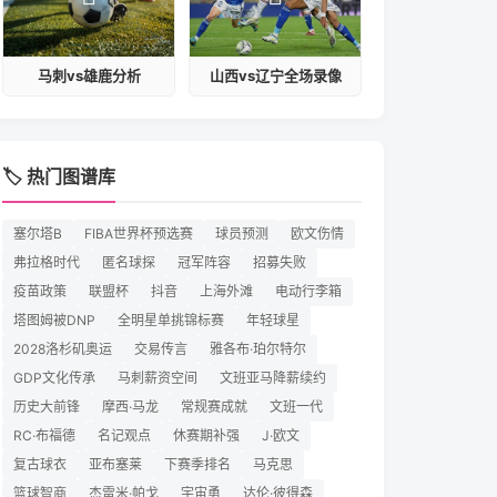
马刺vs雄鹿分析
山西vs辽宁全场录像
🏷️ 热门图谱库
塞尔塔B
FIBA世界杯预选赛
球员预测
欧文伤情
弗拉格时代
匿名球探
冠军阵容
招募失败
疫苗政策
联盟杯
抖音
上海外滩
电动行李箱
塔图姆被DNP
全明星单挑锦标赛
年轻球星
2028洛杉矶奥运
交易传言
雅各布·珀尔特尔
GDP文化传承
马刺薪资空间
文班亚马降薪续约
历史大前锋
摩西·马龙
常规赛成就
文班一代
RC·布福德
名记观点
休赛期补强
J·欧文
复古球衣
亚布塞莱
下赛季排名
马克思
篮球智商
杰雷米·帕戈
宇宙勇
达伦·彼得森