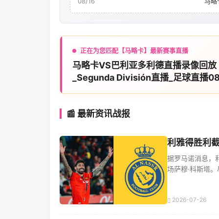
08/16
马略
正在为您匹配【马略卡】最新赛事直播
马略卡VS巴利亚多利德直播录像回放
_Segunda División直播_足球直播0
月16日03:30分在线观看_24直播网
📰 最新资讯战报
利雅得胜利截
据罗马诺消息，
场萨穆·科斯塔。尽
2026-07-26