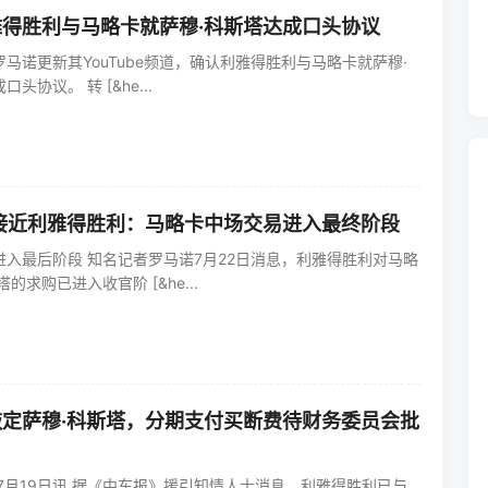
得胜利与马略卡就萨穆·科斯塔达成口头协议
记罗马诺更新其YouTube频道，确认利雅得胜利与马略卡就萨穆·
头协议。 转 [&he...
接近利雅得胜利：马略卡中场交易进入最终阶段
入最后阶段 知名记者罗马诺7月22日消息，利雅得胜利对马略
的求购已进入收官阶 [&he...
定萨穆·科斯塔，分期支付买断费待财务委员会批
7月19日讯 据《中东报》援引知情人士消息，利雅得胜利已与