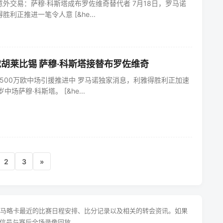
外交易：萨穆·科斯塔成布罗佐维奇替代者 7月18日，罗马诺
利正推进一笔令人意 [&he...
胡莱比锡 萨穆·科斯塔接替布罗佐维奇
500万欧中场引援推进中 罗马诺独家消息，利雅得胜利正加速
中场萨穆·科斯塔。 [&he...
2
3
»
盖马略卡最近的比赛日程安排、比分记录以及相关的转会资讯。如果
信号与赛后全场录像回放。