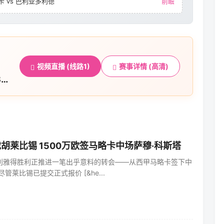
卡 vs 巴利亚多利德
前瞻
视频直播 (线路1)
赛事详情 (高清)
8
胡莱比锡 1500万欧签马略卡中场萨穆·科斯塔
利雅得胜利正推进一笔出乎意料的转会——从西甲马略卡签下中
管莱比锡已提交正式报价 [&he...