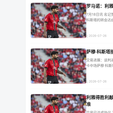
罗马诺：利雅
7月18日讯 名
科斯塔的转会达成口
2026-07-26
萨穆·科斯塔
交易进展：谈判进
卡中场萨穆·科斯塔
2026-07-26
利雅得胜利敲
准
交易已达成协议 