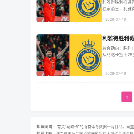
利雅得胜利推进意
独家消息，利雅得胜
2026-07-19
利雅得胜利截
转会动向：胜利1
从马略卡签下25岁
2026-07-19
1
知识图谱：
有关“马略卡”的所有体育数据一网打尽。涵
想看比赛，该专题页还会同步推送最新的无插件高清直播