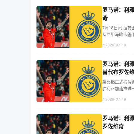
罗马诺：利
奇
7月18日讯 据
从西甲马略卡签下葡
2026-07-19
罗马诺：利雅
替代布罗佐
莱比锡正式报价被
胜利正加速推进一笔
2026-07-19
罗马诺：利雅
罗佐维奇