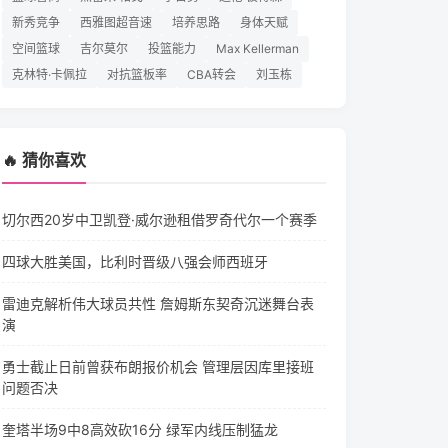
新秀竞争
西雅图超音速
培养思路
身体天赋
空间篮球
吉尔莫尔
投篮能力
Max Kellerman
克林特·卡佩拉
对抗篮板率
CBA转会
刘玉栋
🔥 猜你喜欢
切尔西20岁中卫凯登·威尔逊租借罗奇代尔一个赛季
四球大胜美国，比利时晋级八强会师西班牙
雷迪克解析伟大球员共性 詹姆斯东契奇沉迷舞台表
演
勇士截止日前曾获布朗报价机会 管理层因库里接班
问题否决
奎塔半场9中8高效砍16分 绿军内线压制猛龙