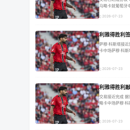
马略卡就葡萄牙中场
2026-07-23
利雅得胜利签
萨穆·科斯塔接近加
卡中场萨穆·科斯塔的
2026-07-23
利雅得胜利敲
交易接近完成 据记
略卡中场萨穆·科斯塔
2026-07-23