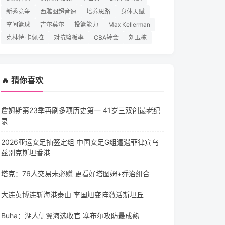
新秀竞争
西雅图超音速
培养思路
身体天赋
空间篮球
吉尔莫尔
投篮能力
Max Kellerman
克林特·卡佩拉
对抗篮板率
CBA转会
刘玉栋
🔥 猜你喜欢
詹姆斯第23季再刷多项历史第一 41岁三双创最老纪
录
2026亚运女足抽签定组 中国女足G组遭遇菲律宾乌
兹别克斯坦香港
塔克：76人交易未必赚 更看好塔图姆+乔治组合
大连英博连斩海港泰山 李国旭变阵激活斯坦丘
Buha：湖人侧翼海选收官 塞布尔攻防最成熟