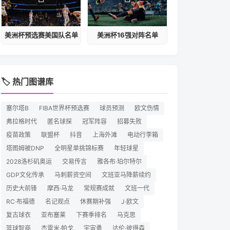
美洲杯预选赛美国队名单
美洲杯16强对阵名单
🏷️ 热门图谱库
塞尔塔B
FIBA世界杯预选赛
球员预测
欧文伤情
弗拉格时代
匿名球探
冠军阵容
招募失败
疫苗政策
联盟杯
抖音
上海外滩
电动行李箱
塔图姆被DNP
全明星单挑锦标赛
年轻球星
2028洛杉矶奥运
交易传言
雅各布·珀尔特尔
GDP文化传承
马刺薪资空间
文班亚马降薪续约
历史大前锋
摩西·马龙
常规赛成就
文班一代
RC·布福德
名记观点
休赛期补强
J·欧文
复古球衣
亚布塞莱
下赛季排名
马克思
篮球智商
杰雷米·帕戈
宇宙勇
达伦·彼得森