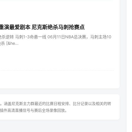
后重演最爱剧本 尼克斯绝杀马刺抢赛点
6绝杀逆转 马刺1-3命悬一线 06月11日NBA总决赛，马刺主场10
 [&he...
尽。涵盖尼克斯主力群最近的比赛日程安排、比分记录以及相关的转
插件高清直播信号与赛后全场录像回放。