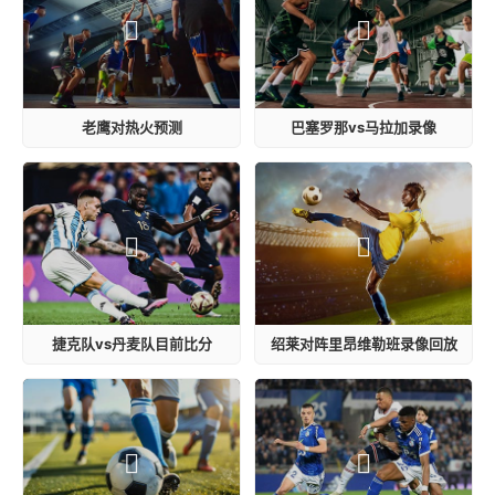
老鹰对热火预测
巴塞罗那vs马拉加录像
捷克队vs丹麦队目前比分
绍莱对阵里昂维勒班录像回放