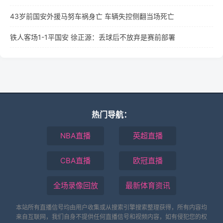
43岁前国安外援马努车祸身亡 车辆失控侧翻当场死亡
铁人客场1-1平国安 徐正源：丢球后不放弃是赛前部署
热门导航：
NBA直播
英超直播
CBA直播
欧冠直播
全场录像回放
最新体育资讯
本站所有直播信号均由用户收集或从搜索引擎搜索整理获得，所有内容均
来自互联网，我们自身不提供任何直播信号和视频内容，如有侵犯您的权