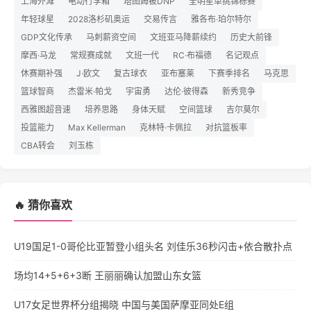
上海外滩
电动行李箱
塔图姆被DNP
全明星单挑锦标赛
年轻球星
2028洛杉矶奥运
交易传言
雅各布·珀尔特尔
GDP文化传承
马刺薪资空间
文班亚马降薪续约
历史大前锋
摩西·马龙
常规赛成就
文班一代
RC·布福德
名记观点
休赛期补强
J·欧文
复古球衣
亚布塞莱
下赛季排名
马克思
篮球智商
杰雷米·帕戈
宇宙勇
达伦·彼得森
新秀竞争
西雅图超音速
培养思路
身体天赋
空间篮球
吉尔莫尔
投篮能力
Max Kellerman
克林特·卡佩拉
对抗篮板率
CBA转会
刘玉栋
🔥 猜你喜欢
U19国足1-0哥伦比亚暂登小组头名 刘佳乐36秒闪击+依合散扑点
场均14+5+6+3断 王丽丽确认加盟山东女篮
U17女足世界杯分组揭晓 中国与美国萨摩亚同处E组