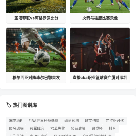
圣塔菲联vs阿格罗佩比分
火箭与雄鹿比赛录像
穆尔西亚对阵毕尔巴鄂首发
直播cba职业篮球赛广厦对深圳
🏷️ 热门图谱库
塞尔塔B
FIBA世界杯预选赛
球员预测
欧文伤情
弗拉格时代
匿名球探
冠军阵容
招募失败
疫苗政策
联盟杯
抖音