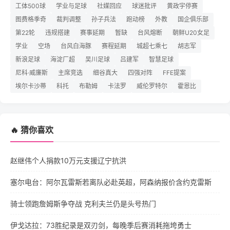
工体500球
学业与足球
社媒回应
球迷批评
黄政宇停赛
图费格季奇
裁判调整
孙子兵法
跑动榜
外教
国企俱乐部
第22轮
违规搭建
赛事延期
暂缺
台风熔断
朝鲜U20女足
学业
空场
台风白海豚
赛程延期
城超七乘七
胡志军
新浪足球
海淀厂超
吴川足球
吕建军
智慧足球
尼科·威廉斯
主席竞选
细谷真大
四强对阵
FFE提案
埃尔卡沙蒂
科托
布勒姆
卡法罗
威伦罗特尔
霍恩比
🔥 猜你喜欢
赵继伟个人捐款10万元支援辽宁抗洪
塞尔电台：阿尔瓦雷斯若离队必赴英超，阿森纳报价含约克雷斯
骑士领跑詹姆斯争夺战 克利夫兰仍是头号热门
伊戈达拉：73胜纪录是双刃剑，每晚季后赛消耗拖垮勇士