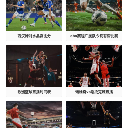
西汉姆对水晶宫比分
cba赛程广厦队今晚有否比赛
欧洲篮球直播时间表
诺维奇vs斯托克城直播