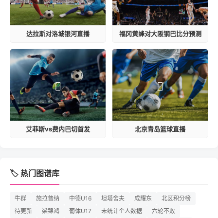
达拉斯对洛城银河直播
福冈黄蜂对大阪钢巴比分预测
艾菲斯vs费内巴切首发
北京青岛篮球直播
🏷️ 热门图谱库
牛群
施拉普纳
中德U16
坦塔舍夫
成耀东
北区积分榜
待更新
梁锦鸿
葡体U17
未统计个人数据
六轮不败