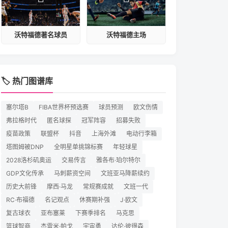
沃特福德著名球员
沃特福德主场
🏷️ 热门图谱库
塞尔塔B
FIBA世界杯预选赛
球员预测
欧文伤情
弗拉格时代
匿名球探
冠军阵容
招募失败
疫苗政策
联盟杯
抖音
上海外滩
电动行李箱
塔图姆被DNP
全明星单挑锦标赛
年轻球星
2028洛杉矶奥运
交易传言
雅各布·珀尔特尔
GDP文化传承
马刺薪资空间
文班亚马降薪续约
历史大前锋
摩西·马龙
常规赛成就
文班一代
RC·布福德
名记观点
休赛期补强
J·欧文
复古球衣
亚布塞莱
下赛季排名
马克思
篮球智商
杰雷米·帕戈
宇宙勇
达伦·彼得森