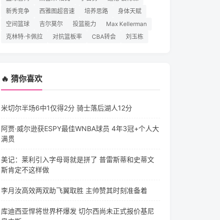
新秀竞争
西雅图超音速
培养思路
身体天赋
空间篮球
吉尔莫尔
投篮能力
Max Kellerman
克林特·卡佩拉
对抗篮板率
CBA转会
刘玉栋
🔥 猜你喜欢
米切尔半场6中1仅得2分 骑士落后湖人12分
阿贾·威尔逊获ESPY最佳WNBA球员 4年3冠+个人大
满贯
美记：莱利引入字母哥就是拼了 普雷斯蒂和史蒂文
斯肯定不这样做
李月汝高效两双助飞翼取胜 主帅赞其时刻准备着
库迪西亚悍将世界杯爆发 切尔西尚未正式报价基尼