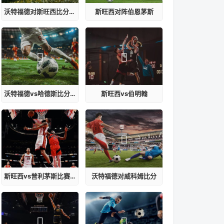
沃特福德对斯旺西比分预测
斯旺西对阵伯恩茅斯
沃特福德vs哈德斯比分预测
斯旺西vs伯明翰
斯旺西vs普利茅斯比赛结果
沃特福德对威科姆比分