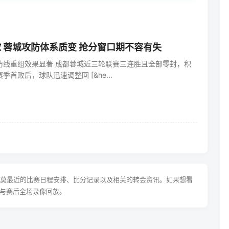
 蓉城攻防体系质变 抢分窗口期不容有失
防线重组效果显著 成都蓉城近三轮联赛三连胜且全部零封，积
首败后，球队迅速调整回 [&he...
提莫最近的比赛日程安排、比分记录以及相关的转会资讯。如果想看
与赛后全场录像回放。