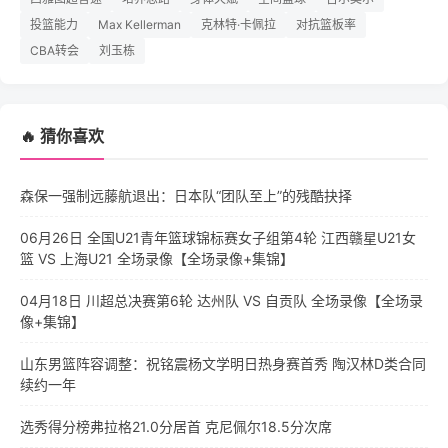
投篮能力
Max Kellerman
克林特·卡佩拉
对抗篮板率
CBA转会
刘玉栋
🔥 猜你喜欢
森保一强制远藤航退出：日本队“团队至上”的残酷抉择
06月26日 全国U21青年篮球锦标赛女子组第4轮 江西赣星U21女
篮 VS 上海U21 全场录像【全场录像+集锦】
04月18日 川超总决赛第6轮 达州队 VS 自贡队 全场录像【全场录
像+集锦】
山东男篮阵容调整：祝铭震杨文学明日热身赛首秀 陶汉林D类合同
续约一年
选秀得分榜弗拉格21.0分居首 克尼佩尔18.5分次席