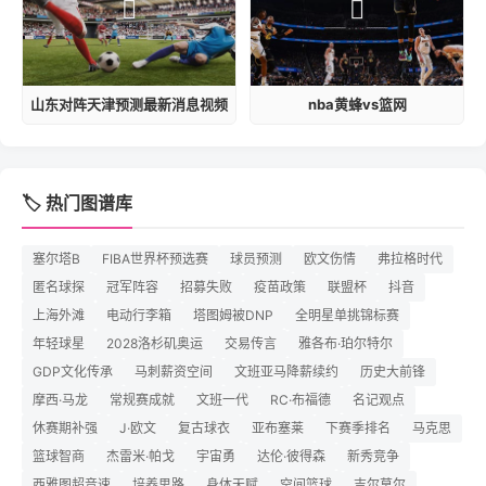
山东对阵天津预测最新消息视频
nba黄蜂vs篮网
🏷️ 热门图谱库
塞尔塔B
FIBA世界杯预选赛
球员预测
欧文伤情
弗拉格时代
匿名球探
冠军阵容
招募失败
疫苗政策
联盟杯
抖音
上海外滩
电动行李箱
塔图姆被DNP
全明星单挑锦标赛
年轻球星
2028洛杉矶奥运
交易传言
雅各布·珀尔特尔
GDP文化传承
马刺薪资空间
文班亚马降薪续约
历史大前锋
摩西·马龙
常规赛成就
文班一代
RC·布福德
名记观点
休赛期补强
J·欧文
复古球衣
亚布塞莱
下赛季排名
马克思
篮球智商
杰雷米·帕戈
宇宙勇
达伦·彼得森
新秀竞争
西雅图超音速
培养思路
身体天赋
空间篮球
吉尔莫尔