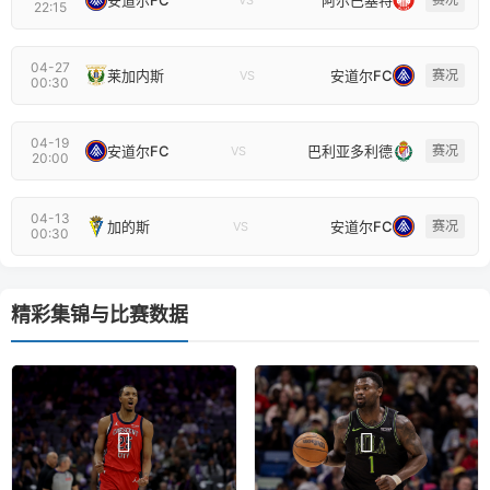
VS
22:15
04-27
莱加内斯
安道尔FC
赛况
VS
00:30
04-19
安道尔FC
巴利亚多利德
赛况
VS
20:00
04-13
加的斯
安道尔FC
赛况
VS
00:30
精彩集锦与比赛数据