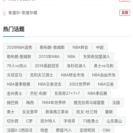
安道尔-安道尔城
直播
热门话题
2026NBA选秀
勒布朗-詹姆斯
NBA转会
中超
勒布朗·詹姆斯
2013年NBA
NBA
东契奇加盟湖人
76人vs热火
2016英超冠军
洛杉矶湖人
勇士vs马刺
文班亚马
克利夫兰骑士
NBA转会市场
NBA自由市场
NBA夏季联赛
NBA交易流言
2002世界杯
NBA交易
金州勇士
杰伦·布朗
东契奇27+7+7
NBA季后赛
姆巴佩
梅西
1994年世界杯
俄克拉荷马城雷霆
法国
勇士
女足意甲
新英格兰革命
凯文-杜兰特
曼联
切尔西
C罗
凯尔特人
字母哥
73胜勇士
山东泰山
法国0-2西班牙
哈登
费城76人
足球预测
CBA