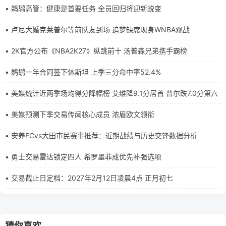
• 鹈鹕高管：健康是首要任务 全员回归将迎新蜕变
• 卢尼大婚克莱普尔等前队友到场 追梦缺席现身WNBA观战
• 2K官方公布《NBA2K27》纵跳前十 汤普森兄弟携手霸榜
• 鹈鹕一年合同签下休斯坦 上季三分命中率52.4%
• 美媒统计近两季场均得分降幅榜 艾维降9.1分居首 普尔跌7.0分第六
• 美媒预测下季交易传闻核心成员 浓眉欧文领衔
• 安养FCvs大田市民赛事推荐：近期战绩与历史交锋数据分析
• 勇士交易雷达锁定四人 希罗墨菲成优先补强选项
• 交易截止日定档：2027年2月12日凌晨4点 正月初七
猜你喜欢