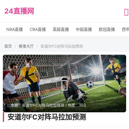
24直播网
NBA直播
CBA直播
英超直播
中超直播
欧冠直播
西
首页
赛事大厅
安道尔FC对阵马拉加预测
/
/
专题：安道尔FC对阵马拉加预测 | 热度：353
安道尔FC对阵马拉加预测