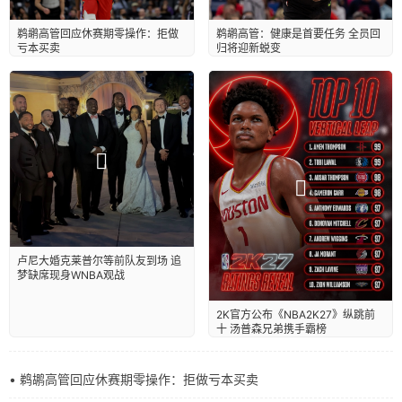
鹈鹕高管：健康是首要任务 全员回
鹈鹕高管回应休赛期零操作：拒做
归将迎新蜕变
亏本买卖
卢尼大婚克莱普尔等前队友到场 追
梦缺席现身WNBA观战
2K官方公布《NBA2K27》纵跳前
十 汤普森兄弟携手霸榜
• 鹈鹕高管回应休赛期零操作：拒做亏本买卖