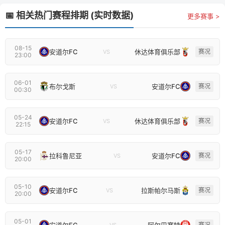
📅 相关热门赛程排期 (实时数据)
更多赛事 >
08-15
安道尔FC
休达体育俱乐部
赛况
VS
23:00
06-01
布尔戈斯
安道尔FC
赛况
VS
00:30
05-24
安道尔FC
休达体育俱乐部
赛况
VS
22:15
05-17
拉科鲁尼亚
安道尔FC
赛况
VS
20:00
05-10
安道尔FC
拉斯帕尔马斯
赛况
VS
20:00
05-01
安道尔FC
阿尔巴塞特
赛况