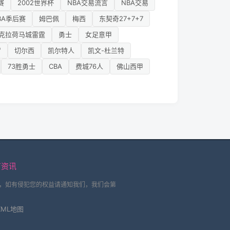
赛
2002世界杯
NBA交易流言
NBA交易
BA季后赛
姆巴佩
梅西
东契奇27+7+7
克拉荷马城雷霆
勇士
女足意甲
罗
切尔西
凯尔特人
凯文-杜兰特
73胜勇士
CBA
费城76人
佛山西甲
育资讯
，如有侵犯您的权益请通知我们，我们会第
XML地图