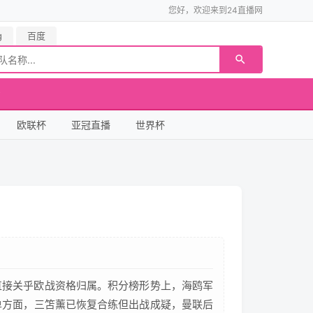
您好，欢迎来到24直播网
g
百度
欧联杯
亚冠直播
世界杯
决直接关乎欧战资格归属。积分榜形势上，海鸥军
单方面，三笘薰已恢复合练但出战成疑，曼联后