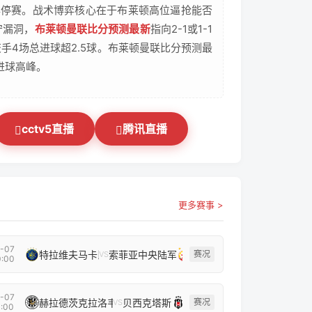
牌停赛。战术博弈核心在于布莱顿高位逼抢能否
守漏洞，
布莱顿曼联比分预测最新
指向2-1或1-1
手4场总进球超2.5球。布莱顿曼联比分预测最
进球高峰。
cctv5直播
腾讯直播
更多赛事 >
-07
特拉维夫马卡比
索菲亚中央陆军
赛况
VS
:00
-07
赫拉德茨克拉洛韦
贝西克塔斯
赛况
VS
:00