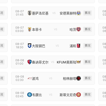
08-07
08
塞萨洛尼基
安德莱赫特
赛况
赛况
VS
01:45
02
08-07
08
本菲卡
哈茨
赛况
赛况
VS
03:00
06
08-07
08
大阪钢巴
浦和
赛况
赛况
VS
18:30
1
08-08
08
桑讷菲尤尔
KFUM奥斯陆
赛况
赛况
VS
01:00
01
08-08
08
波鸿
柏林赫塔
赛况
赛况
VS
02:30
02
08-08
08
韦康比
斯蒂文尼奇
赛况
赛况
VS
02:45
03