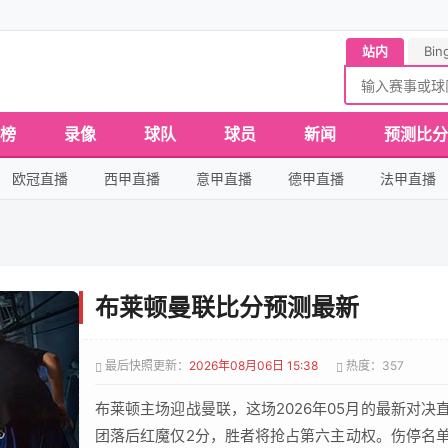
站内
Bin
榜
录像
球队
球员
新闻
预测比分
欧冠直播
西甲直播
意甲直播
德甲直播
法甲直播
布莱顿曼联比分预测最新
最后快照更新：
2026年08月06日 15:38
热度：357
布莱顿主场迎战曼联，这场2026年05月的最新对
团落后红魔仅2分，胜者将抢占第六主动权。伤停名