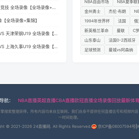
NBA自由市场
NBA夏季联
贵阳竞技 全场录像【全场录像+集
金州勇士
杰伦·布朗
N
录像【全场录像+集锦】
1994年世界杯
法国
俄
新英格兰革命
曼联
C
 VS 天津荣钢U19 全场录像【全
山东泰山
法国0-2西班牙
 VS 上海久事U19 全场录像【全
足球预测
曼城vs阿森纳
导航：
NBA直播
英超直播
CBA直播
欧冠直播
全场录像回放
最新体
引擎搜索整理获得，所有内容均来自互联网，我们自身不提供任何直播信号和视频内容
一时间处理。
ght © 2021-2026 24直播网. All Rights Reserved.
京ICP备08007594号
|