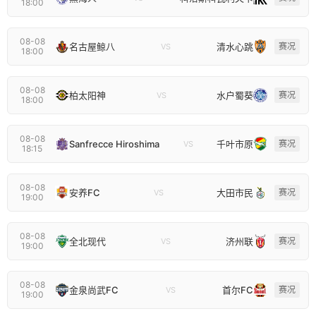
18:00
08-08
名古屋鲸八
清水心跳
赛况
VS
18:00
08-08
柏太阳神
水户蜀葵
赛况
VS
18:00
08-08
Sanfrecce Hiroshima
千叶市原
赛况
VS
18:15
08-08
安养FC
大田市民
赛况
VS
19:00
08-08
全北现代
济州联
赛况
VS
19:00
08-08
金泉尚武FC
首尔FC
赛况
VS
19:00