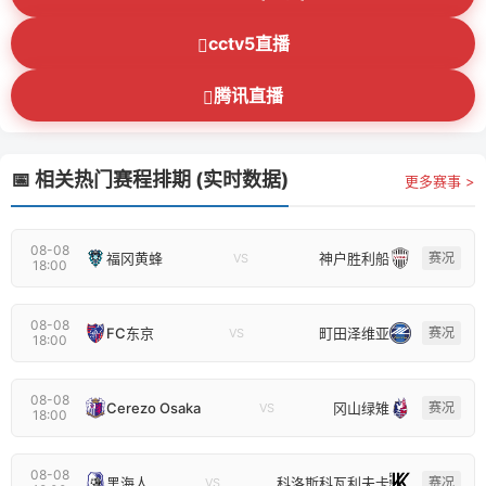
cctv5直播
腾讯直播
📅 相关热门赛程排期 (实时数据)
更多赛事 >
08-08
福冈黄蜂
神户胜利船
赛况
VS
18:00
08-08
FC东京
町田泽维亚
赛况
VS
18:00
08-08
Cerezo Osaka
冈山绿雉
赛况
VS
18:00
08-08
黑海人
科洛斯科瓦利夫卡
赛况
VS