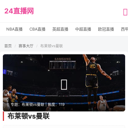
24直播网
NBA直播
CBA直播
英超直播
中超直播
欧冠直播
西
首页
赛事大厅
布莱顿vs曼联
/
/
专题：布莱顿vs曼联 | 热度：119
布莱顿vs曼联