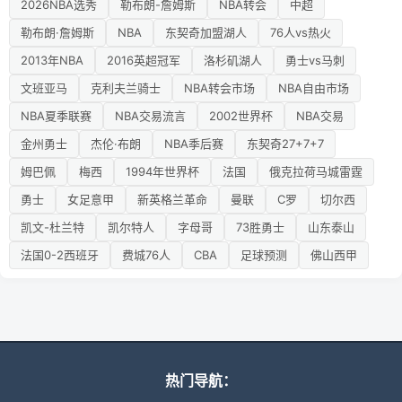
2026NBA选秀
勒布朗-詹姆斯
NBA转会
中超
勒布朗·詹姆斯
NBA
东契奇加盟湖人
76人vs热火
2013年NBA
2016英超冠军
洛杉矶湖人
勇士vs马刺
文班亚马
克利夫兰骑士
NBA转会市场
NBA自由市场
NBA夏季联赛
NBA交易流言
2002世界杯
NBA交易
金州勇士
杰伦·布朗
NBA季后赛
东契奇27+7+7
姆巴佩
梅西
1994年世界杯
法国
俄克拉荷马城雷霆
勇士
女足意甲
新英格兰革命
曼联
C罗
切尔西
凯文-杜兰特
凯尔特人
字母哥
73胜勇士
山东泰山
法国0-2西班牙
费城76人
CBA
足球预测
佛山西甲
热门导航：