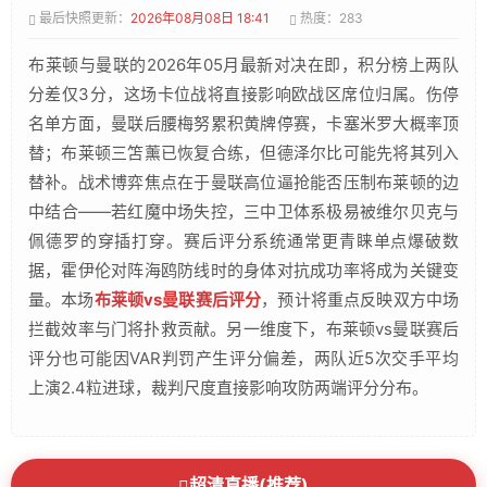
最后快照更新：
2026年08月08日 18:41
热度：283
布莱顿与曼联的2026年05月最新对决在即，积分榜上两队
分差仅3分，这场卡位战将直接影响欧战区席位归属。伤停
名单方面，曼联后腰梅努累积黄牌停赛，卡塞米罗大概率顶
替；布莱顿三笘薰已恢复合练，但德泽尔比可能先将其列入
替补。战术博弈焦点在于曼联高位逼抢能否压制布莱顿的边
中结合——若红魔中场失控，三中卫体系极易被维尔贝克与
佩德罗的穿插打穿。赛后评分系统通常更青睐单点爆破数
据，霍伊伦对阵海鸥防线时的身体对抗成功率将成为关键变
量。本场
布莱顿vs曼联赛后评分
，预计将重点反映双方中场
拦截效率与门将扑救贡献。另一维度下，布莱顿vs曼联赛后
评分也可能因VAR判罚产生评分偏差，两队近5次交手平均
上演2.4粒进球，裁判尺度直接影响攻防两端评分分布。
超清直播(推荐)