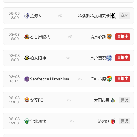
08-08
黑海人
科洛斯科瓦利夫卡
赛况
VS
18:00
08-08
名古屋鲸八
清水心跳
直播中
VS
18:00
08-08
柏太阳神
水户蜀葵
直播中
VS
18:00
08-08
Sanfrecce Hiroshima
千叶市原
直播中
VS
18:15
08-08
安养FC
大田市民
赛况
VS
19:00
08-08
全北现代
济州联
赛况
VS
19:00