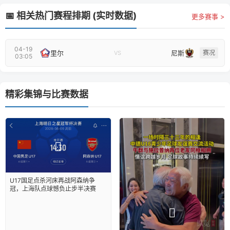
📅 相关热门赛程排期 (实时数据)
更多赛事 >
04-19
里尔
尼斯
赛况
VS
03:05
精彩集锦与比赛数据
U17国足点杀河床再战阿森纳争
冠，上海队点球憾负止步半决赛