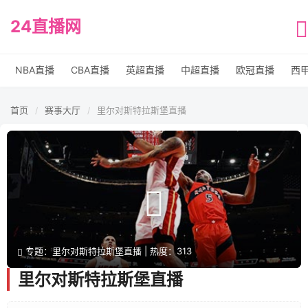
24直播网
NBA直播
CBA直播
英超直播
中超直播
欧冠直播
西
首页
赛事大厅
里尔对斯特拉斯堡直播
/
/
专题：里尔对斯特拉斯堡直播 | 热度：313
里尔对斯特拉斯堡直播