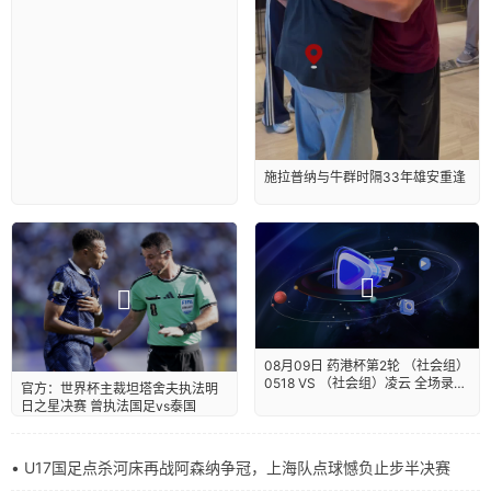
施拉普纳与牛群时隔33年雄安重逢
08月09日 药港杯第2轮 （社会组）
0518 VS （社会组）凌云 全场录像
官方：世界杯主裁坦塔舍夫执法明
【全场录像+集锦】
日之星决赛 曾执法国足vs泰国
• U17国足点杀河床再战阿森纳争冠，上海队点球憾负止步半决赛