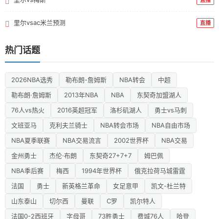
里尔vsac米兰预测
直播
热门话题
2026NBA选秀
勒布朗-詹姆斯
NBA转会
中超
勒布朗·詹姆斯
2013年NBA
NBA
东契奇加盟湖人
76人vs热火
2016英超冠军
洛杉矶湖人
勇士vs马刺
文班亚马
克利夫兰骑士
NBA转会市场
NBA自由市场
NBA夏季联赛
NBA交易流言
2002世界杯
NBA交易
金州勇士
杰伦·布朗
东契奇27+7+7
姆巴佩
NBA季后赛
梅西
1994年世界杯
俄克拉荷马城雷霆
法国
勇士
新英格兰革命
女足意甲
凯文-杜兰特
山东泰山
切尔西
曼联
C罗
凯尔特人
法国0-2西班牙
字母哥
73胜勇士
费城76人
哈登