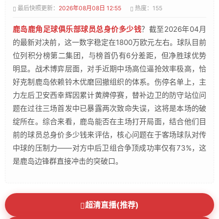
最后快照更新：
2026年08月08日 12:55
热度：155
鹿岛鹿角足球俱乐部球员总身价多少钱
？截至2026年04月
的最新对决前，这一数字稳定在1800万欧元左右。球队目前
位列积分榜第二集团，与榜首仍有6分差距，但净胜球优势
明显。战术博弈层面，对手近期中场高位逼抢效率极高，恰
好克制鹿岛依赖铃木优磨回撤组织的体系。伤停名单上，主
力左后卫安西幸辉因累计黄牌停赛，替补边卫的防守站位问
题在过往三场首发中已暴露两次致命失误，这将是本场的破
绽所在。综合来看，鹿岛能否在主场打开局面，结合他们目
前的球员总身价多少钱来评估，核心问题在于客场球队对传
中球的压制力——对方中后卫组合争顶成功率仅有73%，这
是鹿岛边锋群直接冲击的突破口。
超清直播(推荐)