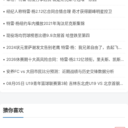
• 经纪人称特雷·杨2.12亿合同合情合理 奇才获得巅峰明星控卫
• 特雷·杨纽约车内播放2021年淘汰尼克斯集锦
• 现役场均罚球榜恩比德9.9次居首 哈登跌至第四
• 2024状元里萨谢发文告别老鹰 特雷·杨：我兄弟自由了，去起飞吧
杀手
• 2026休赛期十大高风险合同：特雷·杨2.12亿领衔，里夫斯、凯斯勒
上榜
• 安养FC vs 大田市民比分预测：近期战绩与历史交锋数据分析
• 08月05日 U19青年篮球联赛第3轮 吉林东北虎U19 VS 北京首钢
U19 全场录像【全场录像+集锦】
猜你喜欢