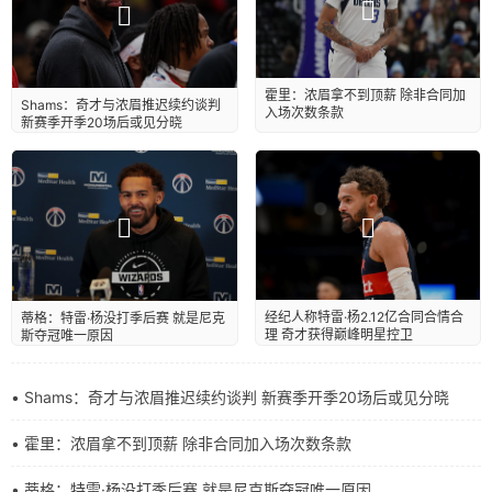
霍里：浓眉拿不到顶薪 除非合同加
Shams：奇才与浓眉推迟续约谈判
入场次数条款
新赛季开季20场后或见分晓
经纪人称特雷·杨2.12亿合同合情合
蒂格：特雷·杨没打季后赛 就是尼克
理 奇才获得巅峰明星控卫
斯夺冠唯一原因
• Shams：奇才与浓眉推迟续约谈判 新赛季开季20场后或见分晓
• 霍里：浓眉拿不到顶薪 除非合同加入场次数条款
• 蒂格：特雷·杨没打季后赛 就是尼克斯夺冠唯一原因