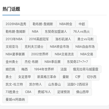
热门话题
2026NBA选秀
勒布朗-詹姆斯
NBA转会
中超
勒布朗·詹姆斯
NBA
东契奇加盟湖人
76人vs热火
2013年NBA
2016英超冠军
洛杉矶湖人
勇士vs马刺
文班亚马
克利夫兰骑士
NBA转会市场
NBA自由市场
NBA夏季联赛
2002世界杯
NBA交易流言
NBA交易
金州勇士
杰伦·布朗
NBA季后赛
东契奇27+7+7
姆巴佩
梅西
1994年世界杯
法国
俄克拉荷马城雷霆
勇士
女足意甲
新英格兰革命
曼联
C罗
切尔西
凯文-杜兰特
凯尔特人
山东泰山
法国0-2西班牙
73胜勇士
CBA
费城76人
足球预测
佛山西甲
曼城vs阿森纳