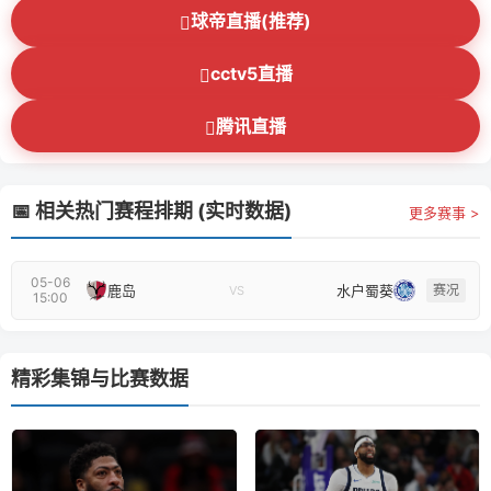
球帝直播(推荐)
cctv5直播
腾讯直播
📅 相关热门赛程排期 (实时数据)
更多赛事 >
05-06
鹿岛
水户蜀葵
赛况
VS
15:00
精彩集锦与比赛数据