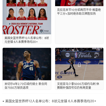
克拉克末节10分却两罚不中 格雷绝
平三分+加时绝杀助王牌胜狂热
美国女篮世界杯12人名单公布：8状
元坐镇 6人本赛季场均20+
米切尔4年2.73亿续约骑士 新合同
文班亚马少拿5000万续约马刺 休
含7550万球员选项
赛期补强四号位仍有两变量
• 美国女篮世界杯12人名单公布：8状元坐镇 6人本赛季场均20+