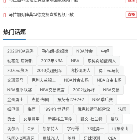
马拉加对阵桑坦德竞技直播视频回放
直播
热门话题
2026NBA选秀
勒布朗-詹姆斯
NBA转会
中超
勒布朗·詹姆斯
2013年NBA
NBA
东契奇加盟湖人
76人vs热火
2016英超冠军
洛杉矶湖人
勇士vs马刺
文班亚马
克利夫兰骑士
NBA转会市场
NBA自由市场
NBA夏季联赛
NBA交易流言
2002世界杯
NBA交易
金州勇士
杰伦·布朗
东契奇27+7+7
NBA季后赛
姆巴佩
梅西
1994年世界杯
俄克拉荷马城雷霆
法国
勇士
女足意甲
新英格兰革命
凯文-杜兰特
曼联
切尔西
C罗
凯尔特人
字母哥
73胜勇士
山东泰山
法国0-2西班牙
费城76人
哈登
足球预测
CBA