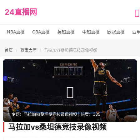
24直播网
NBA直播
CBA直播
英超直播
中超直播
欧冠直播
西
首页
赛事大厅
马拉加vs桑坦德竞技录像视频
/
/
专题：马拉加vs桑坦德竞技录像视频 | 热度：335
马拉加vs桑坦德竞技录像视频