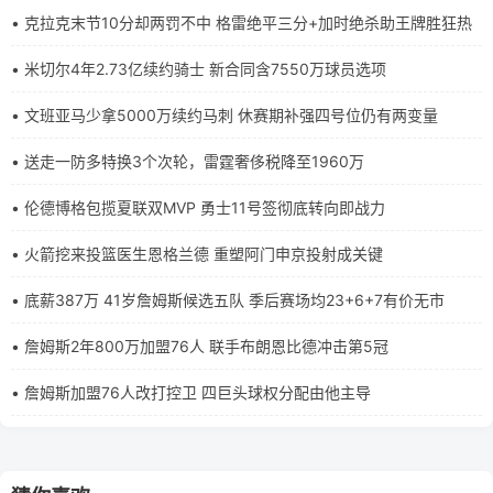
• 克拉克末节10分却两罚不中 格雷绝平三分+加时绝杀助王牌胜狂热
• 米切尔4年2.73亿续约骑士 新合同含7550万球员选项
• 文班亚马少拿5000万续约马刺 休赛期补强四号位仍有两变量
• 送走一防多特换3个次轮，雷霆奢侈税降至1960万
• 伦德博格包揽夏联双MVP 勇士11号签彻底转向即战力
• 火箭挖来投篮医生恩格兰德 重塑阿门申京投射成关键
• 底薪387万 41岁詹姆斯候选五队 季后赛场均23+6+7有价无市
• 詹姆斯2年800万加盟76人 联手布朗恩比德冲击第5冠
• 詹姆斯加盟76人改打控卫 四巨头球权分配由他主导