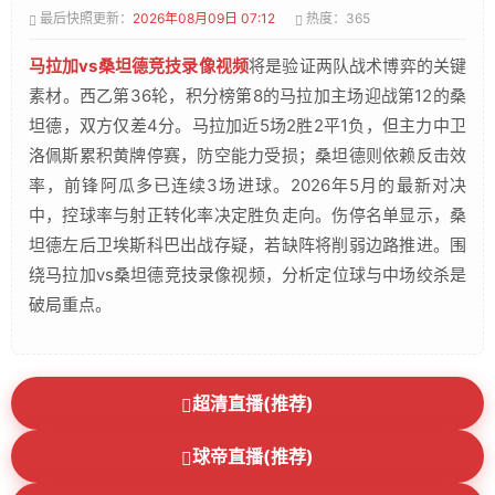
最后快照更新：
2026年08月09日 07:12
热度：365
马拉加vs桑坦德竞技录像视频
将是验证两队战术博弈的关键
素材。西乙第36轮，积分榜第8的马拉加主场迎战第12的桑
坦德，双方仅差4分。马拉加近5场2胜2平1负，但主力中卫
洛佩斯累积黄牌停赛，防空能力受损；桑坦德则依赖反击效
率，前锋阿瓜多已连续3场进球。2026年5月的最新对决
中，控球率与射正转化率决定胜负走向。伤停名单显示，桑
坦德左后卫埃斯科巴出战存疑，若缺阵将削弱边路推进。围
绕马拉加vs桑坦德竞技录像视频，分析定位球与中场绞杀是
破局重点。
超清直播(推荐)
球帝直播(推荐)