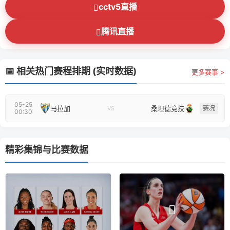
cctv5直播
腾讯直播
📅 相关热门赛程排期 (实时数据)
更多赛事 >
05-25
马拉加
桑坦德竞技
赛况
VS
00:30
精彩集锦与比赛数据