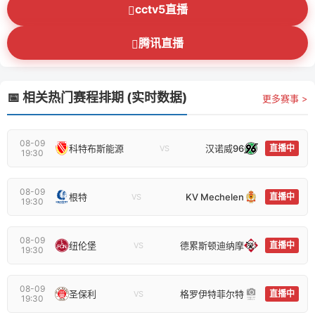
cctv5直播
腾讯直播
📅 相关热门赛程排期 (实时数据)
更多赛事 >
08-09
科特布斯能源
汉诺威96
直播中
VS
19:30
08-09
根特
KV Mechelen
直播中
VS
19:30
08-09
纽伦堡
德累斯顿迪纳摩
直播中
VS
19:30
08-09
圣保利
格罗伊特菲尔特
直播中
VS
19:30