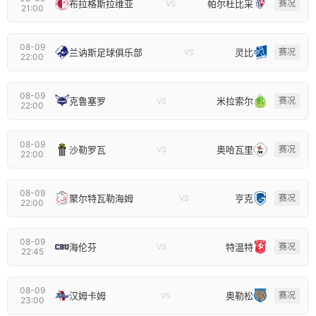
布拉格斯拉维亚
帕尔杜比采
赛况
VS
21:00
08-09
兰讷斯足球俱乐部
灵比
赛况
VS
22:00
08-09
克鲁塞罗
米拉索尔
赛况
VS
22:00
08-09
沙勒罗瓦
奥哈瓦里
赛况
VS
22:00
08-09
聚尔特瓦勒海姆
亨克
赛况
VS
22:00
08-09
海伦芬
特温特
赛况
VS
22:45
08-09
汉姆卡姆
奥勒松
赛况
VS
23:00