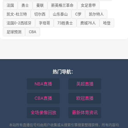
法国
勇士
曼联
新英格兰革命
女足意甲
凯文-杜兰特
切尔西
山东泰山
C罗
凯尔特人
法国0-2西班牙
字母哥
73胜勇士
费城76人
哈登
足球预测
CBA
热门导航：
NBA直播
英超直播
CBA直播
欧冠直播
全场录像回放
最新体育资讯
本站所有直播信号均由用户收集或从搜索引擎搜索整理获得，所有内容均