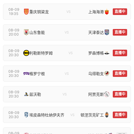
08-09
重庆铜梁龙
上海海港
直播中
VS
19:35
08-09
山东鲁能
天津泰达
直播中
VS
20:00
08-09
利勒斯特罗姆
罗森博格
直播中
VS
20:30
08-09
格罗宁根
乌得勒支
直播中
VS
20:30
08-09
兹沃勒
阿贾克斯
直播中
VS
20:30
08-09
埃皮森特杜纳伊夫齐
顿涅茨克矿工
直播中
VS
20:30
08-09