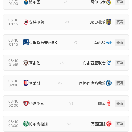
波尔图
阿尔韦卡
赛况
VS
01:00
08-10
安特卫普
SK贝弗伦
赛况
VS
01:15
08-10
克里斯蒂安松BK
莫尔德
赛况
VS
01:15
08-10
阿雷佐
布雷西亚联合
赛况
VS
01:45
08-10
阿蒂斯
西格玛奥洛穆茨
赛况
VS
02:00
08-10
圣洛伦索
飓风
赛况
VS
02:00
08-10
帕尔梅拉斯
巴西国际
赛况
VS
03:00