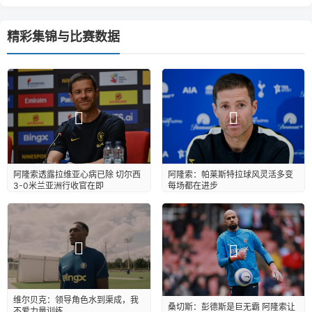
精彩集锦与比赛数据
阿隆索透露拉维亚心病已除 切尔西
阿隆索：帕莱斯特拉球风灵活多变
3-0米兰亚洲行收官在即
每场都在进步
维尔贝克：领导角色水到渠成，我
桑切斯：彭德斯是巨无霸 阿隆索让
不爱力量训练