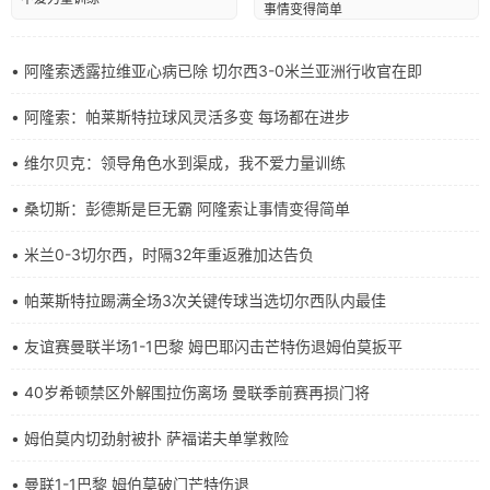
事情变得简单
• 阿隆索透露拉维亚心病已除 切尔西3-0米兰亚洲行收官在即
• 阿隆索：帕莱斯特拉球风灵活多变 每场都在进步
• 维尔贝克：领导角色水到渠成，我不爱力量训练
• 桑切斯：彭德斯是巨无霸 阿隆索让事情变得简单
• 米兰0-3切尔西，时隔32年重返雅加达告负
• 帕莱斯特拉踢满全场3次关键传球当选切尔西队内最佳
• 友谊赛曼联半场1-1巴黎 姆巴耶闪击芒特伤退姆伯莫扳平
• 40岁希顿禁区外解围拉伤离场 曼联季前赛再损门将
• 姆伯莫内切劲射被扑 萨福诺夫单掌救险
• 曼联1-1巴黎 姆伯莫破门芒特伤退