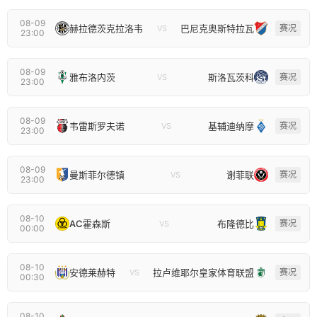
08-09
赫拉德茨克拉洛韦
巴尼克奥斯特拉瓦
赛况
VS
23:00
08-09
雅布洛内茨
斯洛瓦茨科
赛况
VS
23:00
08-09
韦雷斯罗夫诺
基辅迪纳摩
赛况
VS
23:00
08-09
曼斯菲尔德镇
谢菲联
赛况
VS
23:00
08-10
AC霍森斯
布隆德比
赛况
VS
00:00
08-10
安德莱赫特
拉卢维耶尔皇家体育联盟
赛况
VS
00:30
08-10