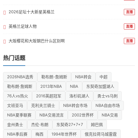
2026足坛十大新星英格兰
直播
英格兰足球人物
直播
大阪樱花和大阪钢巴什么区别啊
直播
热门话题
2026NBA选秀
勒布朗-詹姆斯
NBA转会
中超
勒布朗·詹姆斯
2013年NBA
NBA
东契奇加盟湖人
76人vs热火
2016英超冠军
洛杉矶湖人
勇士vs马刺
文班亚马
克利夫兰骑士
NBA转会市场
NBA自由市场
NBA夏季联赛
NBA交易流言
2002世界杯
NBA交易
金州勇士
杰伦·布朗
东契奇27+7+7
姆巴佩
NBA季后赛
梅西
1994年世界杯
俄克拉荷马城雷霆