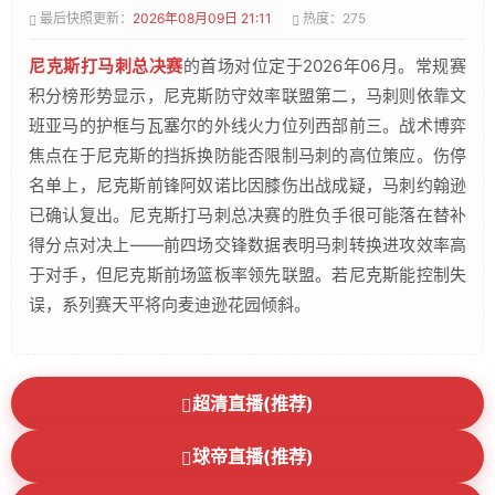
最后快照更新：
2026年08月09日 21:11
热度：275
尼克斯打马刺总决赛
的首场对位定于2026年06月。常规赛
积分榜形势显示，尼克斯防守效率联盟第二，马刺则依靠文
班亚马的护框与瓦塞尔的外线火力位列西部前三。战术博弈
焦点在于尼克斯的挡拆换防能否限制马刺的高位策应。伤停
名单上，尼克斯前锋阿奴诺比因膝伤出战成疑，马刺约翰逊
已确认复出。尼克斯打马刺总决赛的胜负手很可能落在替补
得分点对决上——前四场交锋数据表明马刺转换进攻效率高
于对手，但尼克斯前场篮板率领先联盟。若尼克斯能控制失
误，系列赛天平将向麦迪逊花园倾斜。
超清直播(推荐)
球帝直播(推荐)