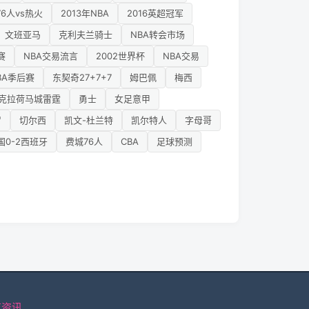
76人vs热火
2013年NBA
2016英超冠军
文班亚马
克利夫兰骑士
NBA转会市场
赛
NBA交易流言
2002世界杯
NBA交易
BA季后赛
东契奇27+7+7
姆巴佩
梅西
克拉荷马城雷霆
勇士
女足意甲
罗
切尔西
凯文-杜兰特
凯尔特人
字母哥
国0-2西班牙
费城76人
CBA
足球预测
育资讯