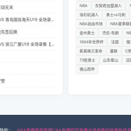
NBA
东契奇加盟湖人
变动无关
洛杉矶湖人
勇士vs马刺
 VS 青岛国信海天U19 全场录像
NBA自由市场
NBA夏季联
能先签后换
金州勇士
杰伦·布朗
N
1994年世界杯
法国
俄
 VS 浙江广厦U19 全场录像【全
新英格兰革命
曼联
C
73胜勇士
山东泰山
法
佛山西甲
罗赞
导航：
NBA直播
英超直播
CBA直播
欧冠直播
全场录像回放
最新体