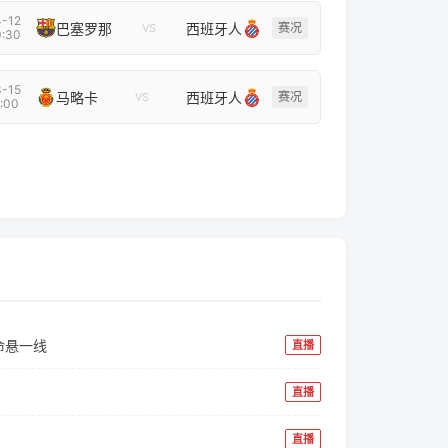
-12
巴塞罗那
西班牙人
赛况
VS
:30
-15
马略卡
西班牙人
赛况
VS
:00
命悬一线
直播
直播
测
直播