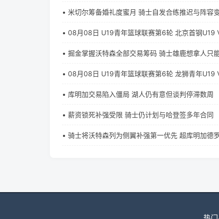
• 米切尔筹备婚礼度蜜月 骑士自发合练推迟与阵容
• 08月08日 U19青年篮球联赛第6轮 北京首钢U19
【全场录像+集锦】
• 掘金掌握沃特森全部交易筹码 骑士雄鹿想拿人只
• 08月08日 U19青年篮球联赛第6轮 龙狮青年U19
场录像+集锦】
• 库明加交易陷入僵局 湖人仍有意但谈判停滞数周
• 薪资锁死补强受限 骑士仍计划与哈登签多年合同
• 骑士将沃特森列为侧翼补强第一优先 超库明加德
热门