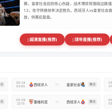
赛，皇家社会后防核心伤疑，战术博弈将围绕边路强
1.2，攻守转换效率决定胜负。西班牙人vs皇家社
 热度：
放，供赛后复盘。
超清直播(推荐)
球帝直播(推荐)
05-24
05
西班牙人
皇家社会
赛况
赛况
VS
03:00
01
05-09
05
塞维利亚
西班牙人
赛况
赛况
VS
22:15
03