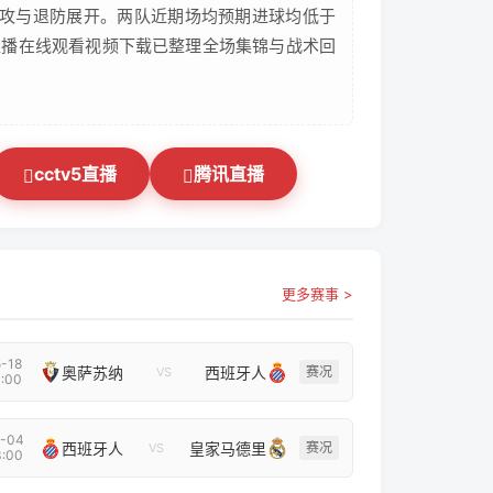
攻与退防展开。两队近期场均预期进球均低于
会直播在线观看视频下载已整理全场集锦与战术回
cctv5直播
腾讯直播
更多赛事 >
-18
奥萨苏纳
西班牙人
赛况
VS
:00
-04
西班牙人
皇家马德里
赛况
VS
:00