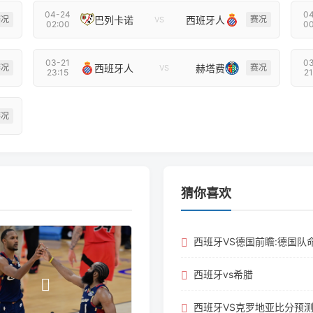
04-24
04
巴列卡诺
西班牙人
赛况
赛况
VS
02:00
00
03-21
03
西班牙人
赫塔费
赛况
赛况
VS
23:15
21
赛况
猜你喜欢
西班牙VS德国前瞻:德国队
西班牙vs希腊
西班牙VS克罗地亚比分预