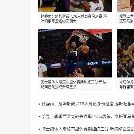
徐静雨：詹姆斯或以76人球员身份退役 落
哈登上季
叶归根可签短约回骑士
班亚马紧
米切尔筹
骑士媒体人曝莫布里休赛期加练三分 新技
与阵容变
能面筐跳投成升级重点
• 徐静雨：詹姆斯或以76人球员身份退役 落叶归
• 哈登上季季后赛突破失误率11.1%居首，文班亚马
• 骑士媒体人曝莫布里休赛期加练三分 新技能面筐