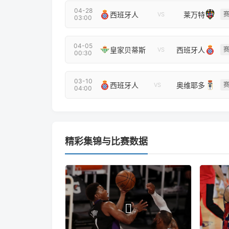
04-28
西班牙人
莱万特
VS
03:00
04-05
皇家贝蒂斯
西班牙人
VS
00:30
03-10
西班牙人
奥维耶多
VS
04:00
精彩集锦与比赛数据