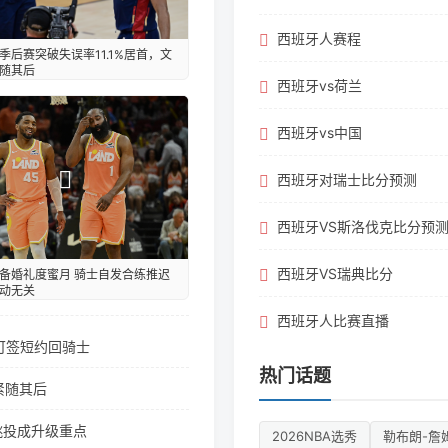
西班牙人赛程
季后赛突破失误率11.1%居首，文
随其后
西班牙vs荷兰
西班牙vs中国
西班牙对瑞士比分预测
西班牙VS斯洛伐克比分预
西班牙VS瑞典比分
备婚礼度蜜月 骑士自发合练推迟
动无关
西班牙人比赛直播
根可签短约回骑士
热门话题
紧随其后
跳投成升级重点
2026NBA选秀
勒布朗-詹