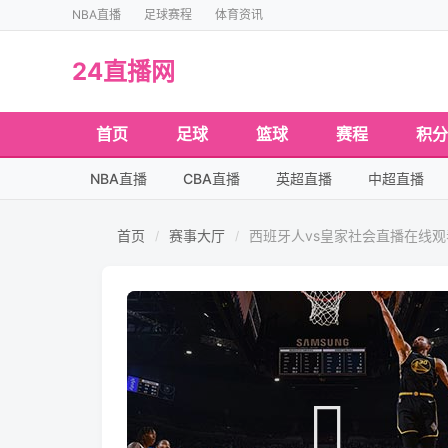
NBA直播
足球赛程
体育资讯
24直播网
首页
足球
篮球
赛程
积分
NBA直播
CBA直播
英超直播
中超直播
首页
赛事大厅
西班牙人vs皇家社会直播在线
/
/