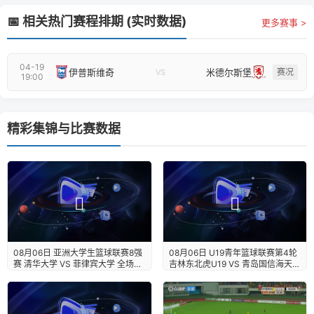
📅 相关热门赛程排期 (实时数据)
更多赛事 >
04-19
伊普斯维奇
米德尔斯堡
赛况
VS
19:00
精彩集锦与比赛数据
08月06日 亚洲大学生篮球联赛8强
08月06日 U19青年篮球联赛第4轮
赛 清华大学 VS 菲律宾大学 全场录
吉林东北虎U19 VS 青岛国信海天
像【全场录像+集锦】
U19 全场录像【全场录像+集锦】