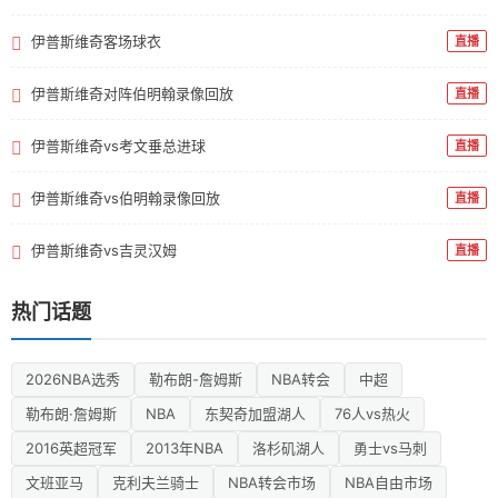
伊普斯维奇客场球衣
直播
伊普斯维奇对阵伯明翰录像回放
直播
伊普斯维奇vs考文垂总进球
直播
伊普斯维奇vs伯明翰录像回放
直播
伊普斯维奇vs吉灵汉姆
直播
热门话题
2026NBA选秀
勒布朗-詹姆斯
NBA转会
中超
勒布朗·詹姆斯
NBA
东契奇加盟湖人
76人vs热火
2016英超冠军
2013年NBA
洛杉矶湖人
勇士vs马刺
文班亚马
克利夫兰骑士
NBA转会市场
NBA自由市场