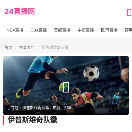
24直播网
NBA直播
CBA直播
英超直播
中超直播
欧冠直播
西
首页
赛事大厅
伊普斯维奇队徽
/
/
专题：伊普斯维奇队徽 | 热度：555
伊普斯维奇队徽