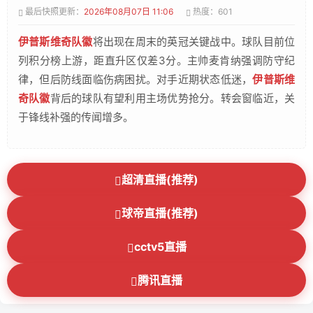
最后快照更新：
2026年08月07日 11:06
热度：601
伊普斯维奇队徽
将出现在周末的英冠关键战中。球队目前位
列积分榜上游，距直升区仅差3分。主帅麦肯纳强调防守纪
律，但后防线面临伤病困扰。对手近期状态低迷，
伊普斯维
奇队徽
背后的球队有望利用主场优势抢分。转会窗临近，关
于锋线补强的传闻增多。
超清直播(推荐)
球帝直播(推荐)
cctv5直播
腾讯直播