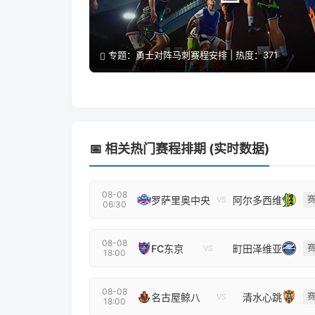
专题：勇士对阵马刺赛程安排 | 热度：371
📅 相关热门赛程排期 (实时数据)
08-08
罗萨里奥中央
阿尔多西维
VS
06:30
08-08
FC东京
町田泽维亚
VS
18:00
08-08
名古屋鲸八
清水心跳
VS
18:00