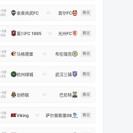
-08
金泉尚武FC
首尔FC
赛况
VS
:00
-08
富川FC 1995
光州FC
赛况
VS
:00
-08
马格德堡
布伦瑞克
赛况
VS
:00
-08
杭州绿城
武汉三镇
赛况
VS
9:35
-08
剑桥联
巴尼特
赛况
VS
:00
-08
Viking
萨尔普斯堡08
赛况
VS
:00