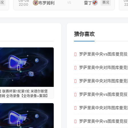
08-08
08
布罗姆利
雷丁
赛况
赛况
VS
22:00
22
猜你喜欢
罗萨里奥中央vs图库曼竞技
罗萨里奥中央对阵图库曼竞
罗萨里奥中央对阵图库曼竞
日 联赛杯第1轮第1轮 米德尔斯堡
罗萨里奥中央vs图库曼竞技
克瑟姆 全场录像【全场录像+集锦】
罗萨里奥中央对阵图库曼竞
罗萨里奥中央vs图库曼竞技