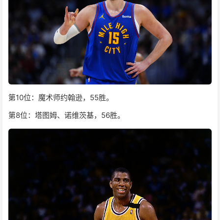
第10位：魔术师约翰逊，55胜。
第8位：塔图姆、诺维茨基，56胜。