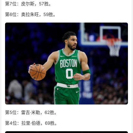
第7位：皮尔斯，57胜。
第6位：奥拉朱旺，59胜。
第5位：雷吉·米勒，62胜。
第4位：拉里·伯德，69胜。