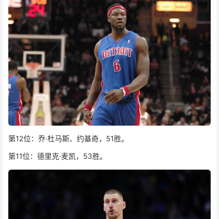
第12位：乔·杜马斯、约基奇，51胜。
第11位：德里克·麦凯，53胜。