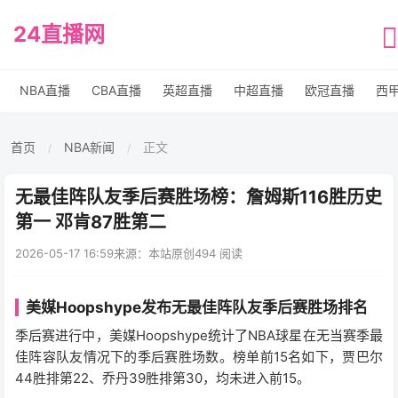
24直播网
NBA直播
CBA直播
英超直播
中超直播
欧冠直播
西
首页
NBA新闻
正文
/
/
无最佳阵队友季后赛胜场榜：詹姆斯116胜历史
第一 邓肯87胜第二
2026-05-17 16:59
来源：本站原创
494 阅读
美媒Hoopshype发布无最佳阵队友季后赛胜场排名
季后赛进行中，美媒Hoopshype统计了NBA球星在无当赛季最
佳阵容队友情况下的季后赛胜场数。榜单前15名如下，贾巴尔
44胜排第22、乔丹39胜排第30，均未进入前15。