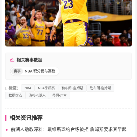
相关赛事数据
NBA 积分榜与赛程
赛事
标签：
NBA
NBA季后赛
勒布朗-詹姆斯
勒布朗·詹姆斯
数据盘点
洛杉矶湖人
蒂姆·邓肯
相关资讯推荐
前湖人助教曝料：戴维斯邀约合练被拒 詹姆斯要求其早起