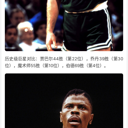
历史级巨星对比：贾巴尔44胜（第22位），乔丹39胜（第30
位），魔术师55胜（第10位），伯德69胜（第4位）。