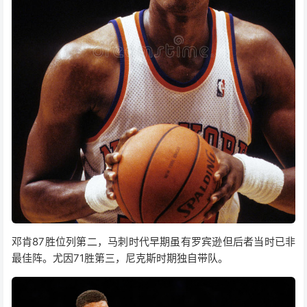
邓肯87胜位列第二，马刺时代早期虽有罗宾逊但后者当时已非
最佳阵。尤因71胜第三，尼克斯时期独自带队。