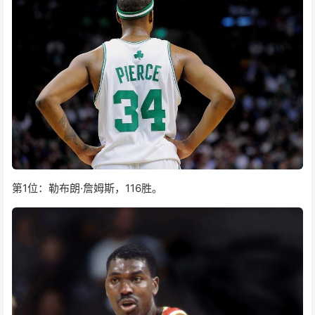
第1位：勒布朗·詹姆斯，116胜。