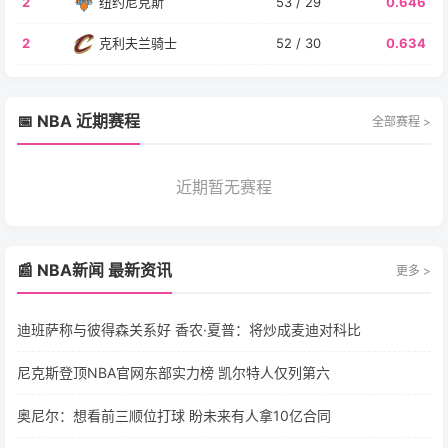
2
纽约尼克斯
53 / 29
0.646
2
克利夫兰骑士
52 / 30
0.634
📅 NBA 近期赛程
全部赛程 >
近期暂无赛程
📰 NBA新闻 最新资讯
更多 >
迪班萨称与彼得森关系好 香农·夏普：将炒成麦迪对科比
尼克斯登顶NBA官网东部实力榜 凯尔特人仅列第六
奥尼尔：想看前三顺位打球 盼未来有人拿10亿合同