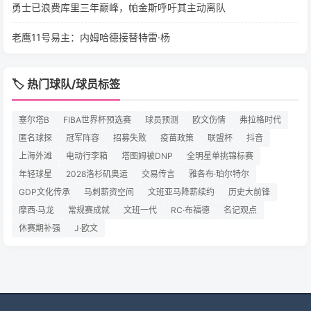
勇士已浪费库里三年巅峰，帕金斯呼吁其主动离队
老鹰11号易主：内姆哈德接替特雷·杨
🏷️ 热门球队/球员标签
塞尔塔B
FIBA世界杯预选赛
球员预测
欧文伤情
弗拉格时代
匿名球探
冠军阵容
招募失败
疫苗政策
联盟杯
抖音
上海外滩
电动行李箱
塔图姆被DNP
全明星单挑锦标赛
年轻球星
2028洛杉矶奥运
交易传言
雅各布·珀尔特尔
GDP文化传承
马刺薪资空间
文班亚马降薪续约
历史大前锋
摩西·马龙
常规赛成就
文班一代
RC·布福德
名记观点
休赛期补强
J·欧文