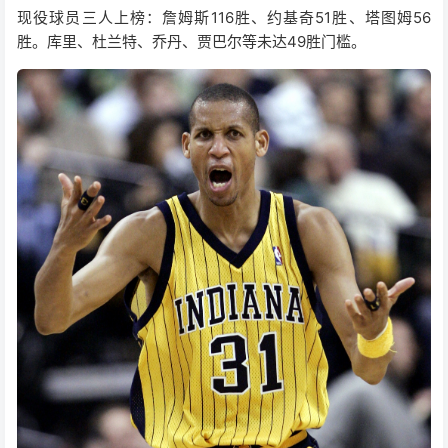
现役球员三人上榜：詹姆斯116胜、约基奇51胜、塔图姆56
胜。库里、杜兰特、乔丹、贾巴尔等未达49胜门槛。