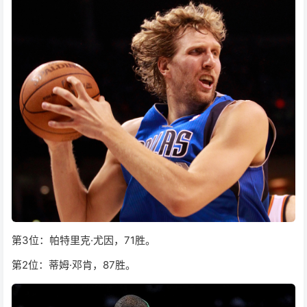
第3位：帕特里克·尤因，71胜。
第2位：蒂姆·邓肯，87胜。