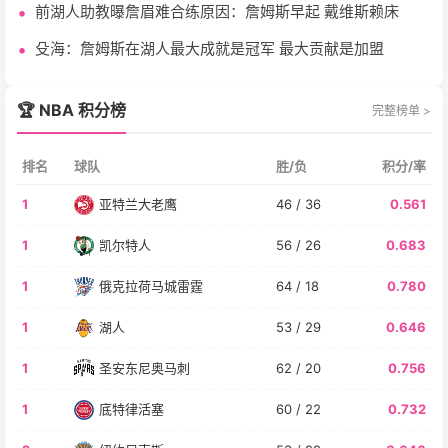
前湖人助教曝詹眉难合练原因：詹姆斯早起 戴维斯赖床
殳海：詹姆斯在湖人最大成就是冠军 最大贡献是加盟
🏆 NBA 积分榜
完整榜单 >
排名
球队
胜/负
积分/率
1
亚特兰大老鹰
46 / 36
0.561
1
凯尔特人
56 / 26
0.683
1
俄克拉荷马城雷霆
64 / 18
0.780
1
湖人
53 / 29
0.646
1
圣安东尼奥马刺
62 / 20
0.756
1
底特律活塞
60 / 22
0.732