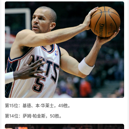
第15位：基德、本·华莱士，49胜。
第14位：萨姆·帕金斯，50胜。