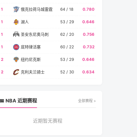
1
俄克拉荷马城雷霆
64 / 18
0.780
1
湖人
53 / 29
0.646
1
圣安东尼奥马刺
62 / 20
0.756
1
底特律活塞
60 / 22
0.732
2
纽约尼克斯
53 / 29
0.646
2
克利夫兰骑士
52 / 30
0.634
📅 NBA 近期赛程
全部赛程 >
近期暂无赛程