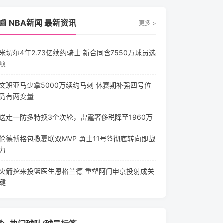
📰 NBA新闻 最新资讯
更多 >
米切尔4年2.73亿续约骑士 新合同含7550万球员选
项
文班亚马少拿5000万续约马刺 休赛期补强四号位
仍有两变量
送走一防多特换3个次轮，雷霆奢侈税降至1960万
伦德博格包揽夏联双MVP 勇士11号签彻底转向即战
力
火箭挖来投篮医生恩格兰德 重塑阿门申京投射成关
键