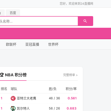
您好，欢迎来到24直播网
g
百度
欧联杯
亚冠直播
世界杯
🏆 NBA 积分榜
完整榜单 >
排名
球队
胜/负
积分/率
1
亚特兰大老鹰
46 / 36
0.561
1
凯尔特人
56 / 26
0.683