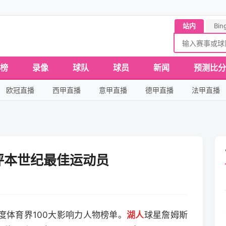
站内
Bin
榜
录像
球队
球员
新闻
预测比分
欧冠直播
西甲直播
意甲直播
德甲直播
法甲直播
评本世纪最佳运动员
度体育界100大影响力人物榜单。
湖人
球星詹姆斯