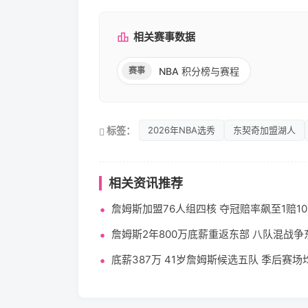
相关赛事数据
NBA 积分榜与赛程
赛事
标签：
2026年NBA选秀
东契奇加盟湖人
相关资讯推荐
詹姆斯加盟76人组四核 夺冠赔率飙至1赔1
詹姆斯2年800万底薪重返东部 八队混战争
底薪387万 41岁詹姆斯候选五队 季后赛场均