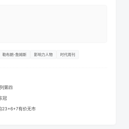
勒布朗-詹姆斯
影响力人物
时代周刊
0列第四
东冠
23+6+7有价无市