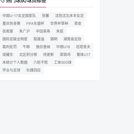
🏷️ 热门球队/球员标签
中国U-17女足国家队
张馨
沈阳沈北禾丰女足
重庆热身赛
FIFA东盟杯
世界杯草种
草皮
张君豪
朱广沪
中田英寿
朱挺
国际足联全明星
程晟涵
骆明
湖南省足协
裁判处罚
牛群
施拉普纳
中德U16
坦塔舍夫
成耀东
北区积分榜
待更新
梁锦鸿
葡体U17
未统计个人数据
六轮不败
工体500球
学业与足球
社媒回应