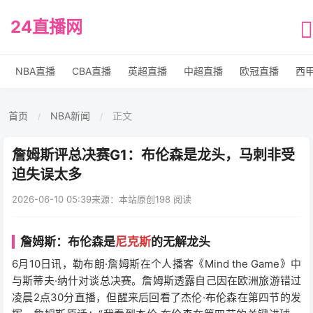
24直播网
NBA直播
CBA直播
英超直播
中超直播
欧冠直播
西
首页
NBA新闻
正文
/
/
詹姆斯评总决赛G1：布伦森是龙头，马刺非受
迫失误太多
2026-06-10 05:39
来源：本站原创
198 阅读
詹姆斯：布伦森是
尼克斯
的无解龙头
6月10日讯，勒布朗·詹姆斯在个人播客《Mind the Game》中
与斯蒂夫·纳什对谈总决赛。詹姆斯透露自己因在欧洲旅游错过
凌晨2点30分直播，但醒来后回看了杰伦·布伦森在第四节的发