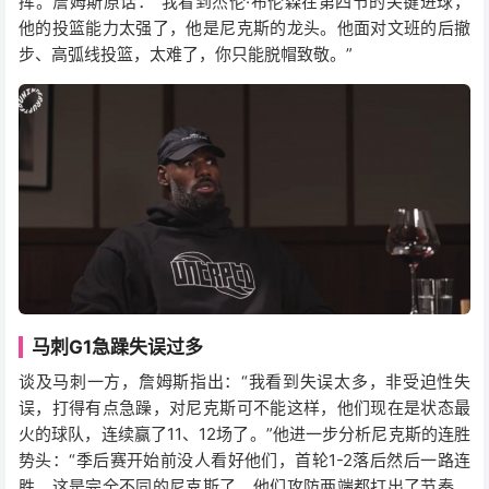
挥。詹姆斯原话：“我看到杰伦·布伦森在第四节的关键进球，
他的投篮能力太强了，他是尼克斯的龙头。他面对文班的后撤
步、高弧线投篮，太难了，你只能脱帽致敬。”
马刺G1急躁失误过多
谈及马刺一方，詹姆斯指出：“我看到失误太多，非受迫性失
误，打得有点急躁，对尼克斯可不能这样，他们现在是状态最
火的球队，连续赢了11、12场了。”他进一步分析尼克斯的连胜
势头：“季后赛开始前没人看好他们，首轮1-2落后然后一路连
胜，这是完全不同的尼克斯了。他们攻防两端都打出了节奏，