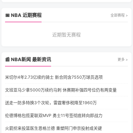
📅 NBA 近期赛程
全部赛程 >
近期暂无赛程
📰 NBA新闻 最新资讯
更多 >
米切尔4年2.73亿续约骑士 新合同含7550万球员选项
文班亚马少拿5000万续约马刺 休赛期补强四号位仍有两变量
送走一防多特换3个次轮，雷霆奢侈税降至1960万
伦德博格包揽夏联双MVP 勇士11号签彻底转向即战力
火箭挖来投篮医生恩格兰德 重塑阿门申京投射成关键