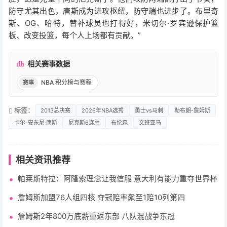
防守尤其出色，唐斯成为进攻枢纽，防守端也进步了。布里奇
斯、OG、哈特，替补球员也打得好，米切尔·罗宾逊保护篮
板、改变投篮，每个人上场都有贡献。”
相关赛事数据
NBA 积分榜与赛程
赛事
标签：
2013总决赛
2026年NBA选秀
勇士vs马刺
勒布朗-詹姆斯
卡尔-安东尼·唐斯
尼克斯6连胜
布伦森
文班亚马
相关资讯推荐
帕莱斯特拉：阿隆索理念让我信服 意大利有能力重夺世界杯
詹姆斯加盟76人组四核 夺冠赔率飙至1赔10列第四
詹姆斯2年800万底薪重返东部 八队混战争东冠