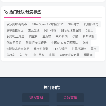
🏷️ 热门球队/球员标签
伊莎贝尔·约翰森
FIBA Open 3x3内蒙古站
30+球员
扎帕科斯塔
意甲最佳后卫
查瓦里亚
阿什利·扬
国际足球友谊赛
0射正
30岁以上球员
巴兹利
三角赛
塞库·科内
伊滕
科尔特斯
乔治·丹尼斯
科斯塔·伦贾伊奇
中国U-17女足国家队
张馨
沈阳沈北禾丰女足
重庆热身赛
FIFA东盟杯
世界杯草种
草皮
张君豪
朱广沪
中田英寿
朱挺
国际足联全明星
程晟涵
热门导航：
NBA直播
英超直播