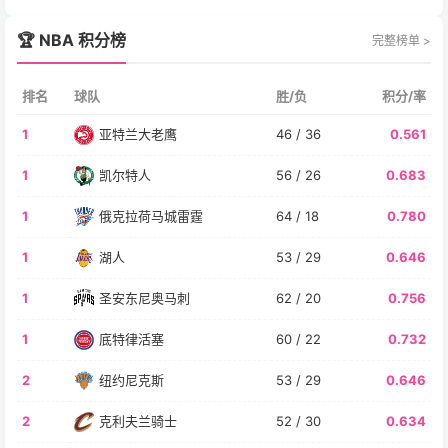
🏆 NBA 积分榜
完整榜单 >
排名
球队
胜/负
积分/率
1
亚特兰大老鹰
46 / 36
0.561
1
凯尔特人
56 / 26
0.683
1
俄克拉荷马城雷霆
64 / 18
0.780
1
湖人
53 / 29
0.646
1
圣安东尼奥马刺
62 / 20
0.756
1
底特律活塞
60 / 22
0.732
2
纽约尼克斯
53 / 29
0.646
2
克利夫兰骑士
52 / 30
0.634