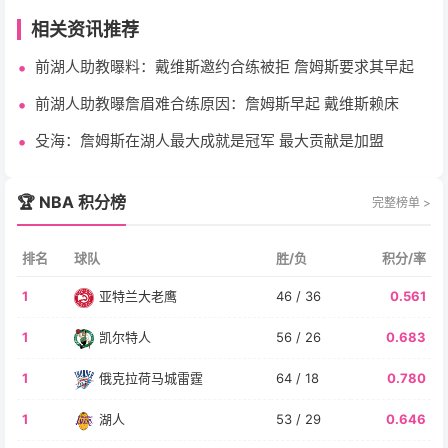
相关资讯推荐
前湖人助教曝料：戴维斯邀约合练被拒 詹姆斯要求其早起
前湖人助教曝詹眉难合练原因：詹姆斯早起 戴维斯赖床
殳海：詹姆斯在湖人最大成就是冠军 最大贡献是加盟
🏆 NBA 积分榜
完整榜单 >
排名
球队
胜/负
积分/率
1
亚特兰大老鹰
46 / 36
0.561
1
凯尔特人
56 / 26
0.683
1
俄克拉荷马城雷霆
64 / 18
0.780
1
湖人
53 / 29
0.646