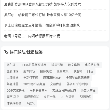
尼克斯登顶NBA官网东部实力榜 凯尔特人仅列第六
奥尼尔：想看前三顺位打球 盼未来有人拿10亿合同
勇士已浪费库里三年巅峰，帕金斯呼吁其主动离队
老鹰11号易主：内姆哈德接替特雷·杨
🏷️ 热门球队/球员标签
塞尔塔B
FIBA世界杯预选赛
球员预测
欧文伤情
弗拉格时代
匿名球探
冠军阵容
招募失败
疫苗政策
联盟杯
抖音
上海外滩
电动行李箱
塔图姆被DNP
全明星单挑锦标赛
年轻球星
2028洛杉矶奥运
交易传言
雅各布·珀尔特尔
GDP文化传承
马刺薪资空间
文班亚马降薪续约
历史大前锋
摩西·马龙
常规赛成就
文班一代
RC·布福德
名记观点
休赛期补强
J·欧文