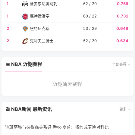
1
圣安东尼奥马刺
62 / 20
0.756
1
底特律活塞
60 / 22
0.732
2
纽约尼克斯
53 / 29
0.646
2
克利夫兰骑士
52 / 30
0.634
📅 NBA 近期赛程
全部赛程 >
近期暂无赛程
📰 NBA新闻 最新资讯
更多 >
迪班萨称与彼得森关系好 香农·夏普：将炒成麦迪对科比