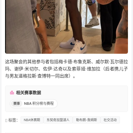
这场聚会的其他参与者包括梅卡德·布鲁克斯、威尔默·瓦尔德拉
玛、谢伊·米切尔、佐伊·达奇以及索菲娅·维加拉（后者携儿子
与男友道格拉斯·查博特一同出席）。
相关赛事数据
NBA 积分榜与赛程
赛事
标签：
NBA休赛期
东契奇加盟湖人
勒布朗-詹姆斯
社交活动