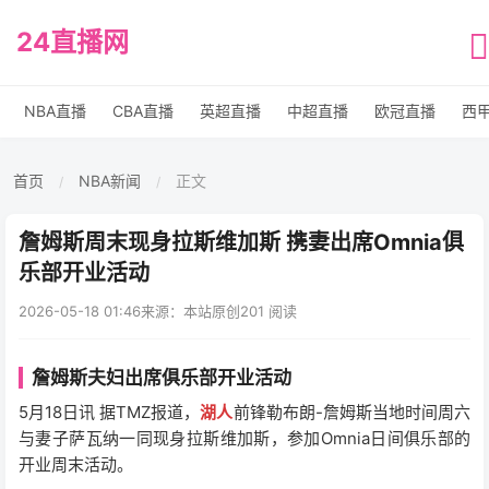
24直播网
NBA直播
CBA直播
英超直播
中超直播
欧冠直播
西
首页
NBA新闻
正文
/
/
詹姆斯周末现身拉斯维加斯 携妻出席Omnia俱
乐部开业活动
2026-05-18 01:46
来源：本站原创
201 阅读
詹姆斯夫妇出席俱乐部开业活动
5月18日讯 据TMZ报道，
湖人
前锋勒布朗-詹姆斯当地时间周六
与妻子萨瓦纳一同现身拉斯维加斯，参加Omnia日间俱乐部的
开业周末活动。