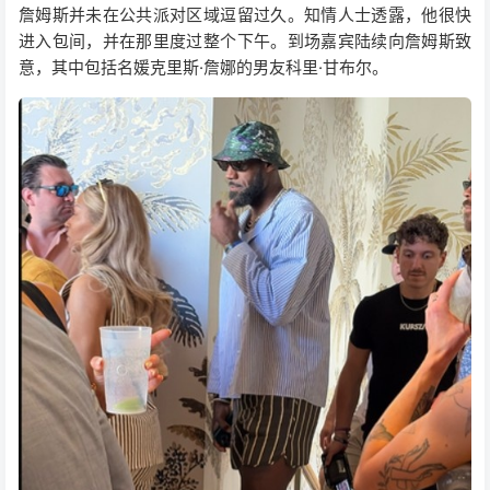
詹姆斯并未在公共派对区域逗留过久。知情人士透露，他很快
进入包间，并在那里度过整个下午。到场嘉宾陆续向詹姆斯致
意，其中包括名媛克里斯·詹娜的男友科里·甘布尔。