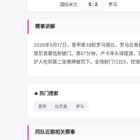
5 : 2
国际米兰
罗马
赛事讲解
2026年5月17日，意甲第38轮罗马德比，罗马在
里尼直塞低射破门。第67分钟，卢卡库头球摆渡，
铲人吃到第二张黄牌被罚下。全场射门12比5，控
🔥 热门搜索
意甲
拉齐奥
罗马
同队近期相关赛事