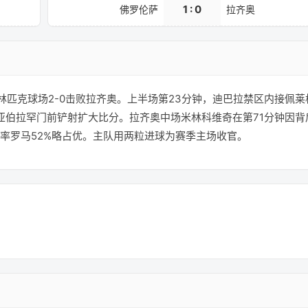
1 : 0
佛罗伦萨
拉齐奥
奥林匹克球场2-0击败拉齐奥。上半场第23分钟，迪巴拉禁区内接佩莱
亚伯拉罕门前铲射扩大比分。拉齐奥中场米林科维奇在第71分钟因背
球率罗马52%略占优。主队用两粒进球为赛季主场收官。