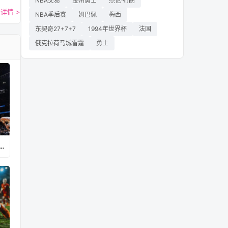
NBA交易
金州勇士
杰伦·布朗
详情 >
NBA季后赛
姆巴佩
梅西
东契奇27+7+7
1994年世界杯
法国
俄克拉荷马城雷霆
勇士
vs巴拉圭直播在线观看高清视频