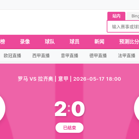
站内
Bin
榜
录像
球队
球员
新闻
预测比分
欧冠直播
西甲直播
意甲直播
德甲直播
法甲直播
罗马 VS 拉齐奥 | 意甲 | 2026-05-17 18:00
2
0
:
已结束