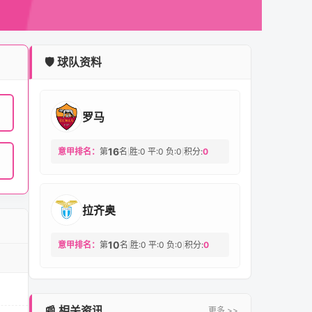
🛡️ 球队资料
罗马
16
意甲排名：
第
名
胜:0 平:0 负:0
积分:
0
|
|
拉齐奥
10
意甲排名：
第
名
胜:0 平:0 负:0
积分:
0
|
|
📰 相关资讯
更多 >>