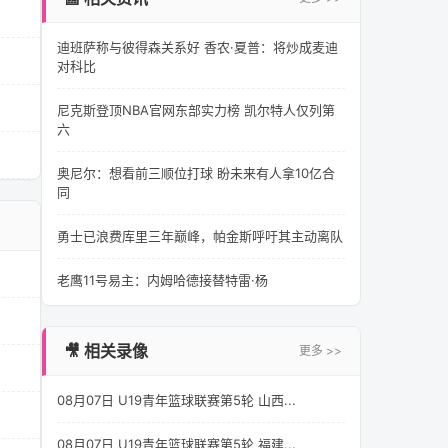
迪班萨称与彼得森关系好 香农·夏普：将炒成麦迪
对科比
尼克斯登顶NBA官网东部实力榜 凯尔特人仅列第
六
奥尼尔：想看前三顺位打球 盼未来有人拿10亿合
同
勇士已浪费库里三年巅峰，帕金斯呼吁其主动离队
老鹰11号易主：内姆哈德接替特雷·杨
🎥 相关录像
更多 >>
08月07日 U19青年篮球联赛第5轮 山西...
08月07日 U19青年篮球联赛第5轮 福建...