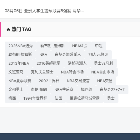
08月06日 亚洲大学生篮球联赛8强赛 清华...
🔥 热门 TAG
2026NBA选秀
勒布朗-詹姆斯
NBA转会
中超
勒布朗·詹姆斯
NBA
东契奇加盟湖人
76人vs热火
2013年NBA
2016英超冠军
洛杉矶湖人
勇士vs马刺
文班亚马
克利夫兰骑士
NBA转会市场
NBA自由市场
NBA夏季联赛
2002世界杯
NBA交易流言
NBA交易
金州勇士
杰伦·布朗
NBA季后赛
姆巴佩
东契奇27+7+7
梅西
1994年世界杯
法国
俄克拉荷马城雷霆
勇士