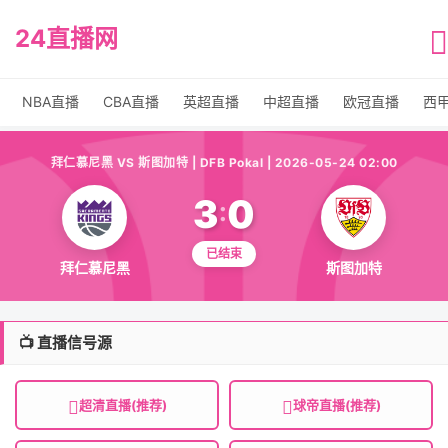
24直播网
NBA直播
CBA直播
英超直播
中超直播
欧冠直播
西
拜仁慕尼黑 VS 斯图加特 | DFB Pokal | 2026-05-24 02:00
3
0
:
已结束
拜仁慕尼黑
斯图加特
📺 直播信号源
超清直播(推荐)
球帝直播(推荐)