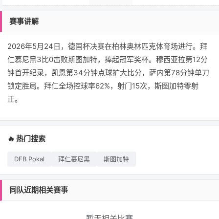
赛事讲解
2026年5月24日，德国杯决赛在柏林奥林匹克体育场进行。拜
仁慕尼黑3比0击败斯图加特，捧起冠军奖杯。穆西亚拉第12分
钟首开纪录，凯恩第34分钟点球扩大比分，萨内第78分钟单刀
锁定胜局。拜仁全场控球率62%，射门15次，斯图加特零射
正。
🔥 热门搜索
DFB Pokal
拜仁慕尼黑
斯图加特
同队近期相关赛事
暂无相关比赛