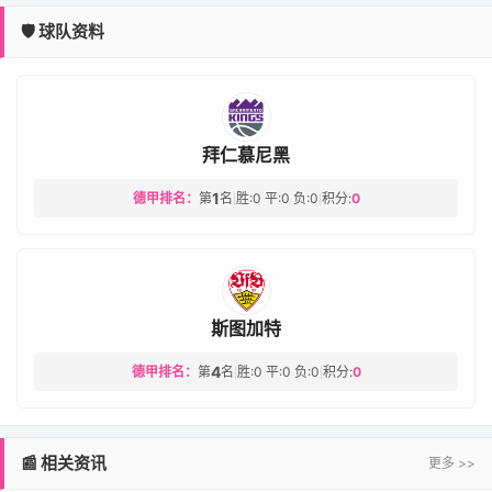
🛡️ 球队资料
拜仁慕尼黑
1
德甲排名：
第
名
胜:0 平:0 负:0
积分:
0
|
|
斯图加特
4
德甲排名：
第
名
胜:0 平:0 负:0
积分:
0
|
|
📰 相关资讯
更多 >>