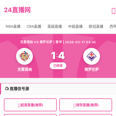
24直播网
NBA直播
CBA直播
英超直播
中超直播
欧冠直播
西
克雷莫纳 VS 佛罗伦萨 | 意甲 | 2026-03-17 03:45
1
4
:
已结束
克雷莫纳
佛罗伦萨
📺 直播信号源
超清直播(推荐)
球帝直播(推荐)