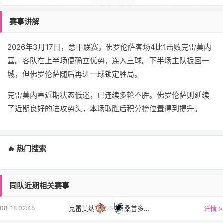
赛事讲解
2026年3月17日，意甲联赛，佛罗伦萨客场4比1击败克雷莫内
塞。客队在上半场便确立优势，连入三球。下半场主队扳回一
城，但佛罗伦萨随后再进一球锁定胜局。
克雷莫内塞近期状态低迷，已连续多轮不胜。佛罗伦萨则延续
了近期良好的进攻势头，本场取胜后积分榜位置得到提升。
🔥 热门搜索
同队近期相关赛事
克雷莫纳
桑普多利亚
详情 >
08-18 02:45
VS