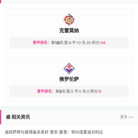
克雷莫纳
18
意甲排名：
第
名
胜:8 平:10 负:20
积分:
34
|
|
佛罗伦萨
5
意甲排名：
第
名
胜:0 平:0 负:0
积分:
0
|
|
📰 相关资讯
更多 >>
迪班萨称与彼得森关系好 香农·夏普：将炒成麦迪对科比