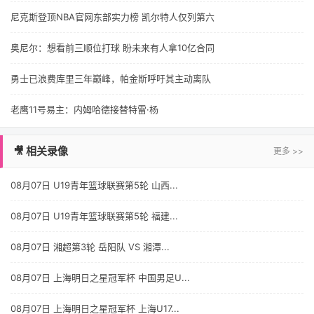
尼克斯登顶NBA官网东部实力榜 凯尔特人仅列第六
奥尼尔：想看前三顺位打球 盼未来有人拿10亿合同
勇士已浪费库里三年巅峰，帕金斯呼吁其主动离队
老鹰11号易主：内姆哈德接替特雷·杨
🎥 相关录像
更多 >>
08月07日 U19青年篮球联赛第5轮 山西...
08月07日 U19青年篮球联赛第5轮 福建...
08月07日 湘超第3轮 岳阳队 VS 湘潭...
08月07日 上海明日之星冠军杯 中国男足U...
08月07日 上海明日之星冠军杯 上海U17...