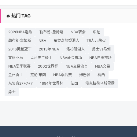
🔥 热门 TAG
2026NBA选秀
勒布朗-詹姆斯
NBA转会
中超
勒布朗·詹姆斯
NBA
东契奇加盟湖人
76人vs热火
2016英超冠军
2013年NBA
洛杉矶湖人
勇士vs马刺
文班亚马
克利夫兰骑士
NBA转会市场
NBA自由市场
NBA夏季联赛
2002世界杯
NBA交易流言
NBA交易
金州勇士
杰伦·布朗
NBA季后赛
姆巴佩
梅西
东契奇27+7+7
1994年世界杯
法国
俄克拉荷马城雷霆
勇士