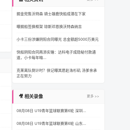
掘金兜售沃特森 骑士雄鹿快船成潜在下家
曝掘船签换框架 琼斯邓恩换沃特森纳吉
小卡三份涉嫌阴阳合同曝光 总金额超5000万美元
快船阴阳合同再添实锤：达科电子成隐秘付款通
道，小卡每年暗...
克莱离队倒计时？侠记曝其愿赴洛杉矶 汤爹亲承
正在努力
🎥 相关录像
更多 >>
08月08日 U19青年篮球联赛第6轮 深圳...
08月08日 U19青年篮球联赛第6轮 山东...