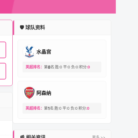
🛡️ 球队资料
水晶宫
8
英超排名：
第
名
胜:0 平:0 负:0
积分:
0
|
|
阿森纳
1
英超排名：
第
名
胜:0 平:0 负:0
积分:
0
|
|
📰 相关资讯
更多 >>