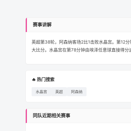
赛事讲解
英超第38轮，阿森纳客场2比1击败水晶宫。第12
大比分。水晶宫在第78分钟由埃泽任意球直接得分
🔥 热门搜索
水晶宫
英超
阿森纳
同队近期相关赛事