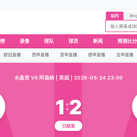
站内
Bin
榜
录像
球队
球员
新闻
预测比分
欧冠直播
西甲直播
意甲直播
德甲直播
法甲直播
水晶宫 VS 阿森纳 | 英超 | 2026-05-24 23:00
1
2
:
已结束