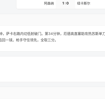
1 : 0
阿森纳
纽卡斯尔
分钟，萨卡右路内切低射破门。第34分钟，厄德高直塞助攻热苏斯单
追回一球。枪手守住领先，全取三分。