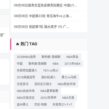
08月08日国青女篮热身赛贵阳赛区 中国U1...
08月08日 中超第22轮 青岛海牛vs上海...
08月08日 桂超第7轮 融水昊宇 VS 广...
刀扩
🔥 热门 TAG
2026NBA选秀
勒布朗-詹姆斯
NBA转会
中超
勒布朗·詹姆斯
NBA
2013年NBA
东契奇加盟湖人
76人vs热火
2016英超冠军
洛杉矶湖人
勇士vs马刺
文班亚马
克利夫兰骑士
NBA转会市场
NBA自由市场
NBA夏季联赛
NBA交易流言
2002世界杯
NBA交易
金州勇士
杰伦·布朗
东契奇27+7+7