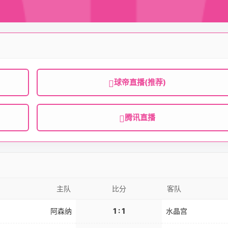
球帝直播(推荐)
腾讯直播
主队
比分
客队
1 : 1
阿森纳
水晶宫