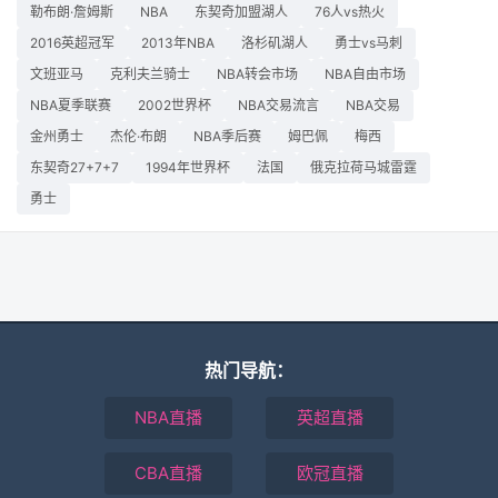
勒布朗·詹姆斯
NBA
东契奇加盟湖人
76人vs热火
2016英超冠军
2013年NBA
洛杉矶湖人
勇士vs马刺
文班亚马
克利夫兰骑士
NBA转会市场
NBA自由市场
NBA夏季联赛
2002世界杯
NBA交易流言
NBA交易
金州勇士
杰伦·布朗
NBA季后赛
姆巴佩
梅西
东契奇27+7+7
1994年世界杯
法国
俄克拉荷马城雷霆
勇士
热门导航：
NBA直播
英超直播
CBA直播
欧冠直播