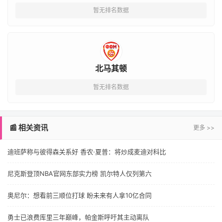
暂无排名数据
北马其顿
暂无排名数据
📰 相关资讯
更多 >>
迪班萨称与彼得森关系好 香农·夏普：将炒成麦迪对科比
尼克斯登顶NBA官网东部实力榜 凯尔特人仅列第六
奥尼尔：想看前三顺位打球 盼未来有人拿10亿合同
勇士已浪费库里三年巅峰，帕金斯呼吁其主动离队