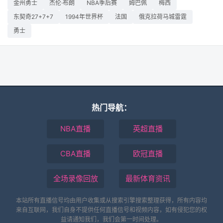
金州勇士
杰伦·布朗
NBA季后赛
姆巴佩
梅西
东契奇27+7+7
1994年世界杯
法国
俄克拉荷马城雷霆
勇士
热门导航：
NBA直播
英超直播
CBA直播
欧冠直播
全场录像回放
最新体育资讯
本站所有直播信号均由用户收集或从搜索引擎搜索整理获得，所有内容均
来自互联网，我们自身不提供任何直播信号和视频内容，如有侵犯您的权
益请通知我们，我们会第一时间处理。