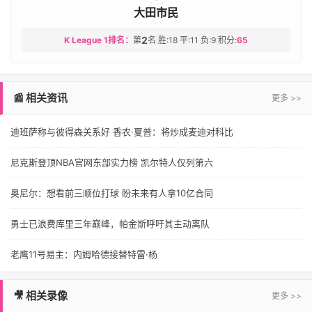
大田市民
2
K League 1排名：
第
名
胜:18 平:11 负:9
积分:
65
|
|
📰 相关资讯
更多 >>
迪班萨称与彼得森关系好 香农·夏普：将炒成麦迪对科比
尼克斯登顶NBA官网东部实力榜 凯尔特人仅列第六
奥尼尔：想看前三顺位打球 盼未来有人拿10亿合同
勇士已浪费库里三年巅峰，帕金斯呼吁其主动离队
老鹰11号易主：内姆哈德接替特雷·杨
🎥 相关录像
更多 >>