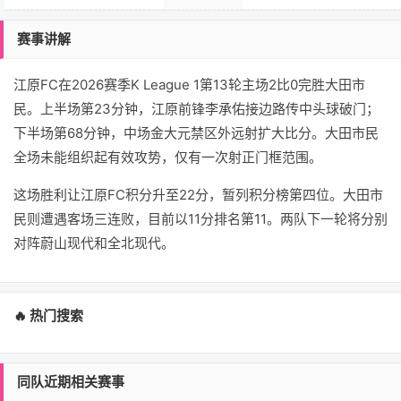
赛事讲解
江原FC在2026赛季K League 1第13轮主场2比0完胜大田市
民。上半场第23分钟，江原前锋李承佑接边路传中头球破门；
下半场第68分钟，中场金大元禁区外远射扩大比分。大田市民
全场未能组织起有效攻势，仅有一次射正门框范围。
这场胜利让江原FC积分升至22分，暂列积分榜第四位。大田市
民则遭遇客场三连败，目前以11分排名第11。两队下一轮将分别
对阵蔚山现代和全北现代。
🔥 热门搜索
同队近期相关赛事