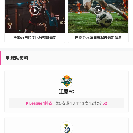
法国vs巴拉圭比分预测最新
巴拉圭vs法国赛程表最新消息
🛡️ 球队资料
江原FC
5
K League 1排名：
第
名
胜:13 平:13 负:12
积分:
52
|
|