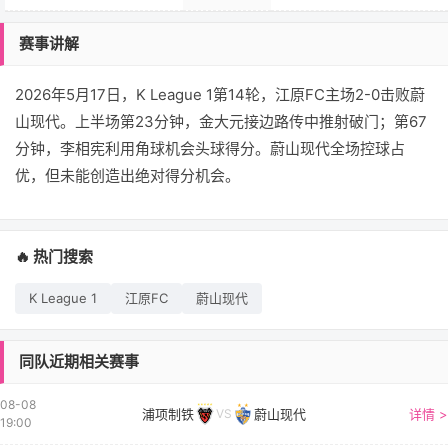
赛事讲解
2026年5月17日，K League 1第14轮，江原FC主场2-0击败蔚
山现代。上半场第23分钟，金大元接边路传中推射破门；第67
分钟，李相宪利用角球机会头球得分。蔚山现代全场控球占
优，但未能创造出绝对得分机会。
🔥 热门搜索
K League 1
江原FC
蔚山现代
同队近期相关赛事
08-08
浦项制铁
蔚山现代
详情 >
VS
19:00