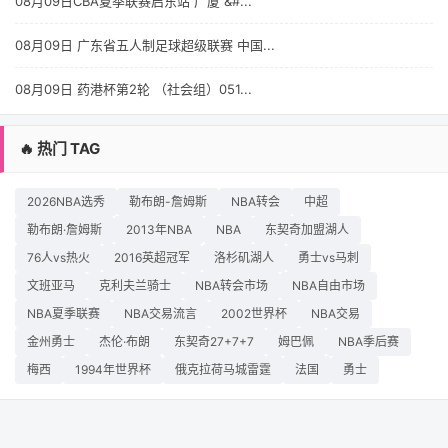
08月09日CBA夏季联赛启东站 广厦 &#...
08月09日 广东省五人制足球超级联赛 中国...
08月09日 药港杯第2轮 （社会组）051...
🔥 热门 TAG
2026NBA选秀
勒布朗-詹姆斯
NBA转会
中超
勒布朗·詹姆斯
2013年NBA
NBA
东契奇加盟湖人
76人vs热火
2016英超冠军
洛杉矶湖人
勇士vs马刺
文班亚马
克利夫兰骑士
NBA转会市场
NBA自由市场
NBA夏季联赛
NBA交易流言
2002世界杯
NBA交易
金州勇士
杰伦·布朗
东契奇27+7+7
姆巴佩
NBA季后赛
梅西
1994年世界杯
俄克拉荷马城雷霆
法国
勇士