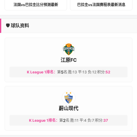
法国vs巴拉圭比分预测最新
巴拉圭vs法国赛程表最新消息
🛡️ 球队资料
江原FC
5
K League 1排名：
第
名
胜:13 平:13 负:12
积分:
52
|
|
蔚山现代
2
K League 1排名：
第
名
胜:11 平:4 负:7
积分:
37
|
|