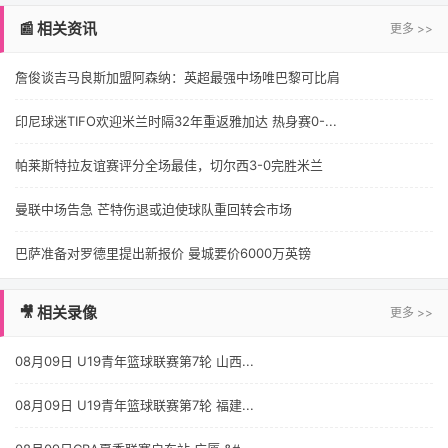
📰 相关资讯
更多 >>
詹俊谈吉马良斯加盟阿森纳：英超最强中场唯巴黎可比肩
印尼球迷TIFO欢迎米兰时隔32年重返雅加达 热身赛0-...
帕莱斯特拉友谊赛评分全场最佳，切尔西3-0完胜米兰
曼联中场告急 芒特伤退或迫使球队重回转会市场
巴萨准备对罗德里提出新报价 曼城要价6000万英镑
🎥 相关录像
更多 >>
08月09日 U19青年篮球联赛第7轮 山西...
08月09日 U19青年篮球联赛第7轮 福建...