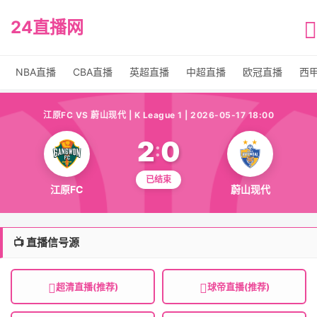
24直播网
NBA直播
CBA直播
英超直播
中超直播
欧冠直播
西
江原FC VS 蔚山现代 | K League 1 | 2026-05-17 18:00
2
0
:
已结束
江原FC
蔚山现代
📺 直播信号源
超清直播(推荐)
球帝直播(推荐)