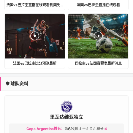
法国vs巴拉圭直播在线观看视频免费
法国vs巴拉圭直播在线观看
法国vs巴拉圭比分预测最新
巴拉圭vs法国赛程表最新消息
🛡️ 球队资料
里瓦达维亚独立
6
Copa Argentina排名：
第
名
胜:1 平:1 负:1
积分:
4
|
|