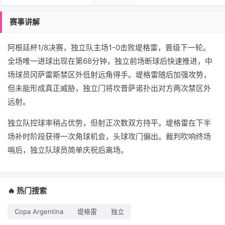
赛事讲解
阿根廷杯1/8决赛，独立队主场1-0击败堤格雷，晋级下一轮。
全场唯一进球出现在第68分钟，独立前场断球后快速推进，中
场球员冈萨雷斯禁区外低射远角得手。堤格雷随后加强攻势，
但未能形成真正威胁，独立门将坎普萨诺扑出对方两次禁区外
远射。
独立队控球率稍占优势，但射正次数双方持平。堤格雷在下半
场补时阶段获得一次角球机会，头球攻门偏出。裁判吹响终场
哨后，独立队球员简单庆祝后离场。
🔥 热门搜索
Copa Argentina
堤格雷
独立