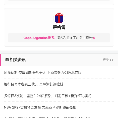
蒂格雷
5
Copa Argentina排名：
第
名
胜:1 平:1 负:1
积分:
4
|
|
📰 相关资讯
更多 >>
阿隆德斯·威廉姆斯签约奇才 上季曾效力CBA北京队
独行侠奇才各聚三状元 里萨谢赴达拉斯
多特换3次轮：雷霆2.24亿瘦身，锁定三核+新秀红利模式
NBA 2K27实机预告发布 文班亚马罗斯领衔亮相