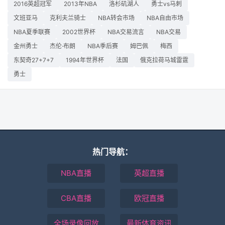
2016英超冠军
2013年NBA
洛杉矶湖人
勇士vs马刺
文班亚马
克利夫兰骑士
NBA转会市场
NBA自由市场
NBA夏季联赛
2002世界杯
NBA交易流言
NBA交易
金州勇士
杰伦·布朗
NBA季后赛
姆巴佩
梅西
东契奇27+7+7
1994年世界杯
法国
俄克拉荷马城雷霆
勇士
热门导航：
NBA直播
英超直播
CBA直播
欧冠直播
全场录像回放
最新体育资讯