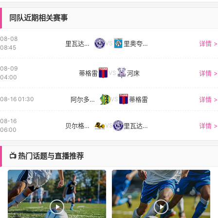
同队近期相关赛事
08-08
里瓦达维亚独立
里奥夸尔托学生
详情 >
VS
08:45
08-09
蒂格雷
河床
详情 >
VS
04:00
阿尔多西维
蒂格雷
详情 >
08-16 01:30
VS
08-16
贝尔格拉诺
里瓦达维亚独立
详情 >
VS
06:00
📺 热门话题与直播推荐