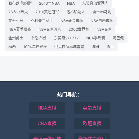
勒布朗·詹姆斯
2013年NBA
NBA
东契奇加盟湖人
76人vs热火
2016英超冠军
洛杉矶湖人
勇士vs马刺
文班亚马
克利夫兰骑士
NBA转会市场
NBA自由市场
NBA夏季联赛
NBA交易流言
2002世界杯
NBA交易
金州勇士
杰伦·布朗
东契奇27+7+7
NBA季后赛
姆巴佩
梅西
1994年世界杯
俄克拉荷马城雷霆
法国
勇士
热门导航：
NBA直播
英超直播
CBA直播
欧冠直播
全场录像回放
最新体育资讯