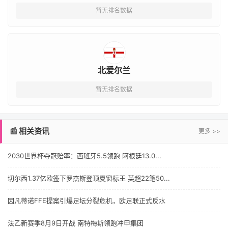
暂无排名数据
北爱尔兰
暂无排名数据
📰 相关资讯
更多 >>
2030世界杯夺冠赔率：西班牙5.5领跑 阿根廷13.0...
切尔西1.37亿欧签下罗杰斯登顶夏窗标王 英超22笔50...
因凡蒂诺FFE提案引爆足坛分裂危机，欧足联正式反水
法乙新赛季8月9日开战 南特梅斯领跑冲甲集团