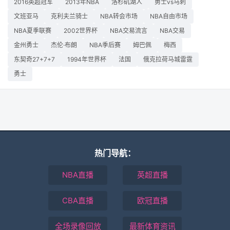
2016英超冠军
2013年NBA
洛杉矶湖人
勇士vs马刺
文班亚马
克利夫兰骑士
NBA转会市场
NBA自由市场
NBA夏季联赛
2002世界杯
NBA交易流言
NBA交易
金州勇士
杰伦·布朗
NBA季后赛
姆巴佩
梅西
东契奇27+7+7
1994年世界杯
法国
俄克拉荷马城雷霆
勇士
热门导航：
NBA直播
英超直播
CBA直播
欧冠直播
全场录像回放
最新体育资讯