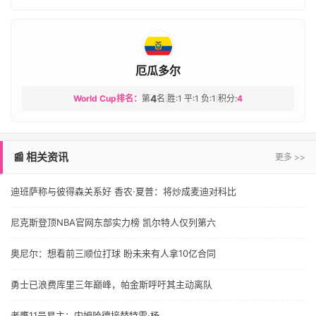
厄瓜多尔
4
World Cup排名：
第
名
胜:1 平:1 负:1
积分:
4
|
|
📰 相关资讯
更多 >>
迪班萨称与彼得森关系好 香农·夏普：将炒成麦迪对科比
尼克斯登顶NBA官网东部实力榜 凯尔特人仅列第六
奥尼尔：想看前三顺位打球 盼未来有人拿10亿合同
勇士已浪费库里三年巅峰，帕金斯呼吁其主动离队
老鹰11号易主：内姆哈德接替特雷·杨