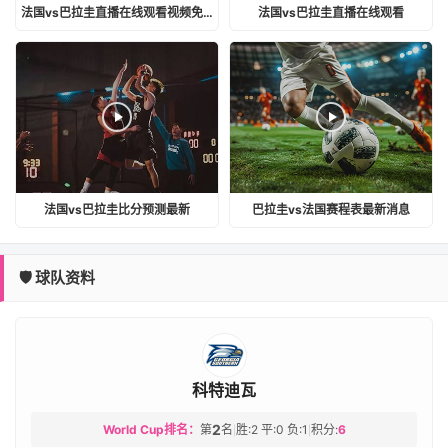
法国vs巴拉圭直播在线观看视频免费
法国vs巴拉圭直播在线观看
法国vs巴拉圭比分预测最新
巴拉圭vs法国赛程表最新消息
🛡️ 球队资料
科特迪瓦
2
World Cup排名：
第
名
胜:2 平:0 负:1
积分:
6
|
|