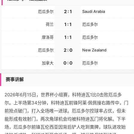
2 : 1
厄瓜多尔
Saudi Arabia
1 : 1
荷兰
厄瓜多尔
1 : 1
摩洛哥
厄瓜多尔
2 : 0
厄瓜多尔
New Zealand
0 : 0
加拿大
厄瓜多尔
赛事讲解
2026年6月15日，世界杯小组赛，科特迪瓦1比0击败厄瓜多
尔。上半场第34分钟，科特迪瓦前锋阿莱·佩佩接右路传中，门
前抢点破门，打入全场唯一进球。厄瓜多尔控球率占优，但未
能形成有效射门，两次角球机会均被科特迪瓦门将化解。下半
场，厄瓜多尔前锋瓦伦西亚因背后铲人吃到黄牌，球队进攻始