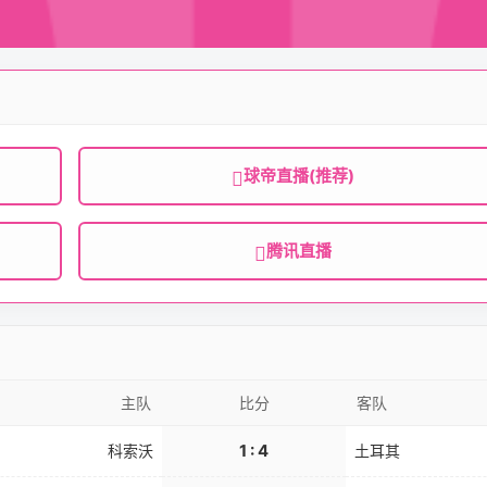
球帝直播(推荐)
腾讯直播
主队
比分
客队
1 : 4
科索沃
土耳其