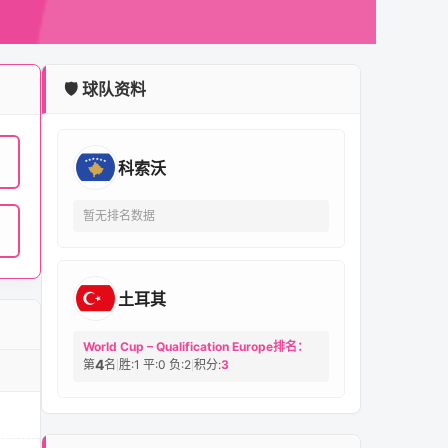
🛡️ 球队资料
科索沃
暂无排名数据
土耳其
World Cup – Qualification Europe排名：
4
第
名
胜:1 平:0 负:2
积分:
3
|
|