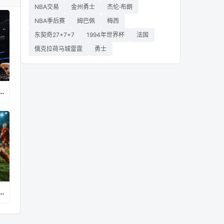
NBA交易
金州勇士
杰伦·布朗
NBA季后赛
姆巴佩
梅西
东契奇27+7+7
1994年世界杯
法国
俄克拉荷马城雷霆
勇士
vs巴拉圭直播在线观看高清视频
圭vs法国赛程表最新消息