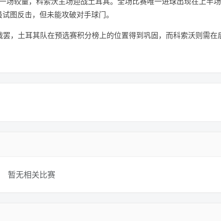
进行一场较量，科索沃主场迎战土耳其。全场比赛唯一进球出现在上半
虽试图反击，但未能攻破对手球门。
战罢，土耳其队在预选赛积分榜上的位置得到巩固，而科索沃则需在
暂无相关比赛