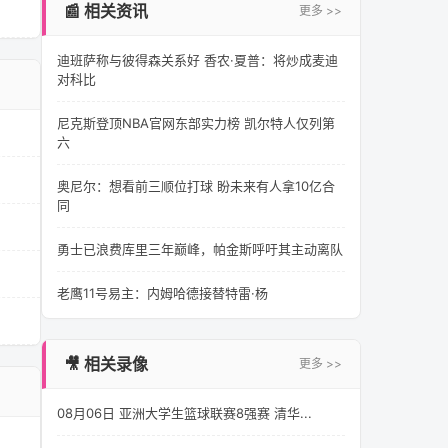
📰 相关资讯
更多 >>
迪班萨称与彼得森关系好 香农·夏普：将炒成麦迪
对科比
尼克斯登顶NBA官网东部实力榜 凯尔特人仅列第
六
奥尼尔：想看前三顺位打球 盼未来有人拿10亿合
同
勇士已浪费库里三年巅峰，帕金斯呼吁其主动离队
老鹰11号易主：内姆哈德接替特雷·杨
🎥 相关录像
更多 >>
08月06日 亚洲大学生篮球联赛8强赛 清华...