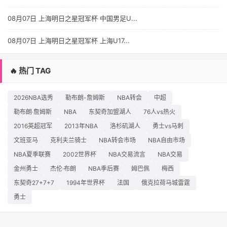
08月07日 上海明日之星冠军杯 中国男足U...
08月07日 上海明日之星冠军杯 上海U17...
🔥 热门 TAG
2026NBA选秀
勒布朗-詹姆斯
NBA转会
中超
勒布朗·詹姆斯
NBA
东契奇加盟湖人
76人vs热火
2016英超冠军
2013年NBA
洛杉矶湖人
勇士vs马刺
文班亚马
克利夫兰骑士
NBA转会市场
NBA自由市场
NBA夏季联赛
2002世界杯
NBA交易流言
NBA交易
金州勇士
杰伦·布朗
NBA季后赛
姆巴佩
梅西
东契奇27+7+7
1994年世界杯
法国
俄克拉荷马城雷霆
勇士