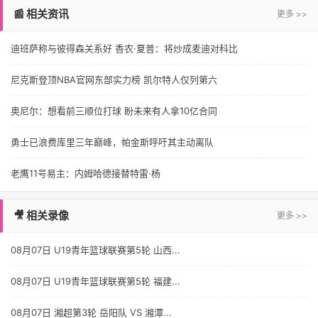
📰 相关资讯
更多 >>
迪班萨称与彼得森关系好 香农·夏普：将炒成麦迪对科比
尼克斯登顶NBA官网东部实力榜 凯尔特人仅列第六
奥尼尔：想看前三顺位打球 盼未来有人拿10亿合同
勇士已浪费库里三年巅峰，帕金斯呼吁其主动离队
老鹰11号易主：内姆哈德接替特雷·杨
🎥 相关录像
更多 >>
08月07日 U19青年篮球联赛第5轮 山西...
08月07日 U19青年篮球联赛第5轮 福建...
08月07日 湘超第3轮 岳阳队 VS 湘潭...