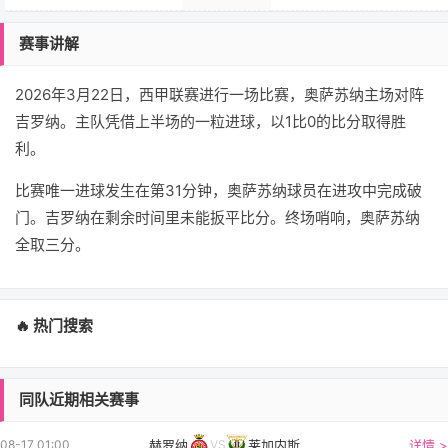
赛事讲解
2026年3月22日，西甲联赛进行一场比赛，奥萨苏纳主场对阵
吉罗纳。主队凭借上半场的一粒进球，以1比0的比分取得胜
利。
比赛唯一进球发生在第31分钟，奥萨苏纳球员在进攻中完成破
门。吉罗纳在剩余时间里未能扳平比分。终场哨响，奥萨苏纳
全取三分。
🔥 热门搜索
同队近期相关赛事
赫罗纳
莱加内斯
详情 >
08-17 01:00
VS