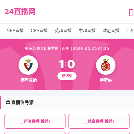
24直播网
NBA直播
CBA直播
英超直播
中超直播
欧冠直播
西
奥萨苏纳 VS 赫罗纳 | 西甲 | 2026-03-22 01:30
1
0
:
已结束
奥萨苏纳
赫罗纳
📺 直播信号源
超清直播(推荐)
球帝直播(推荐)