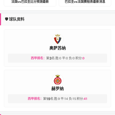
法国vs巴拉圭比分预测最新
巴拉圭vs法国赛程表最新消息
🛡️ 球队资料
奥萨苏纳
3
西甲排名：
第
名
胜:0 平:0 负:0
积分:
0
|
|
赫罗纳
19
西甲排名：
第
名
胜:9 平:14 负:15
积分:
41
|
|