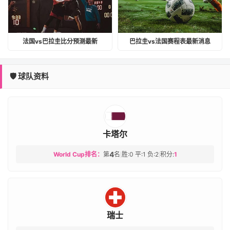
法国vs巴拉圭比分预测最新
巴拉圭vs法国赛程表最新消息
🛡️ 球队资料
卡塔尔
4
World Cup排名：
第
名
胜:0 平:1 负:2
积分:
1
|
|
瑞士