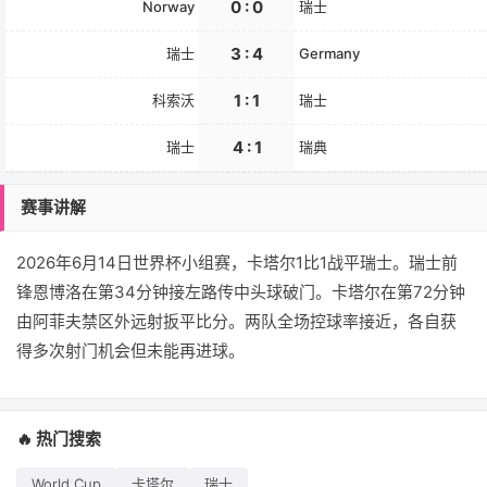
0 : 0
Norway
瑞士
3 : 4
瑞士
Germany
1 : 1
科索沃
瑞士
4 : 1
瑞士
瑞典
赛事讲解
2026年6月14日世界杯小组赛，卡塔尔1比1战平瑞士。瑞士前
锋恩博洛在第34分钟接左路传中头球破门。卡塔尔在第72分钟
由阿菲夫禁区外远射扳平比分。两队全场控球率接近，各自获
得多次射门机会但未能再进球。
🔥 热门搜索
World Cup
卡塔尔
瑞士