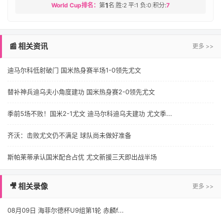
1
World Cup排名：
第
名
胜:2 平:1 负:0
积分:
7
|
|
📰 相关资讯
更多 >>
迪马尔科低射破门 国米热身赛半场1-0领先尤文
替补神兵迪乌夫小角度建功 国米热身赛2-0领先尤文
季前5场不败！国米2-1尤文 迪马尔科迪乌夫建功 尤文季...
齐沃：击败尤文仍不满足 球队尚未做好准备
斯帕莱蒂承认国米配合占优 尤文新援三天即出战半场
🎥 相关录像
更多 >>
08月09日 海菲尔德杯U9组第1轮 赤麟f...