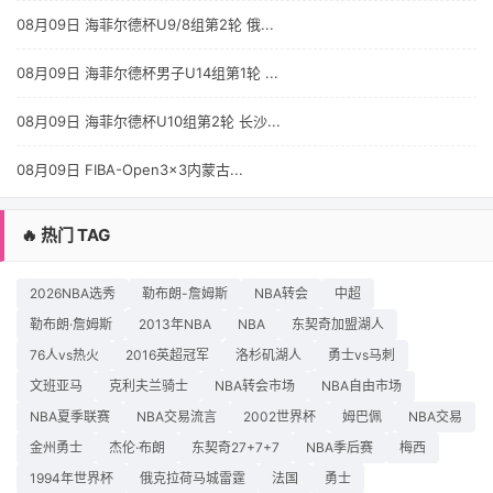
08月09日 海菲尔德杯U9/8组第2轮 俄...
08月09日 海菲尔德杯男子U14组第1轮 ...
08月09日 海菲尔德杯U10组第2轮 长沙...
08月09日 FIBA-Open3x3内蒙古...
🔥 热门 TAG
2026NBA选秀
勒布朗-詹姆斯
NBA转会
中超
勒布朗·詹姆斯
2013年NBA
NBA
东契奇加盟湖人
76人vs热火
2016英超冠军
洛杉矶湖人
勇士vs马刺
文班亚马
克利夫兰骑士
NBA转会市场
NBA自由市场
NBA夏季联赛
NBA交易流言
2002世界杯
姆巴佩
NBA交易
金州勇士
杰伦·布朗
东契奇27+7+7
NBA季后赛
梅西
1994年世界杯
俄克拉荷马城雷霆
法国
勇士