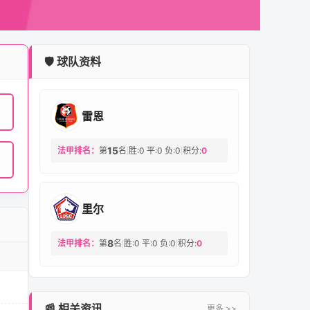
🛡️ 球队资料
雷恩
15
法甲排名：
第
名
胜:0 平:0 负:0
积分:
0
|
|
里尔
8
法甲排名：
第
名
胜:0 平:0 负:0
积分:
0
|
|
📰 相关资讯
更多 >>