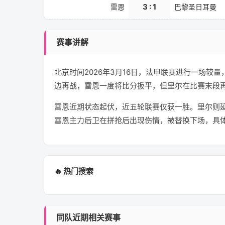
3 : 1
雷恩
巴黎圣日耳曼
赛事讲解
北京时间2026年3月16日，法甲联赛进行一场
边再战，雷恩一度将比分扳平，但里尔在比赛末段再
雷恩近期状态起伏，近五轮联赛仅获一胜。里尔则
雷恩主力后卫在拼抢后出现伤情，被替换下场，具
🔥 热门搜索
同队近期相关赛事