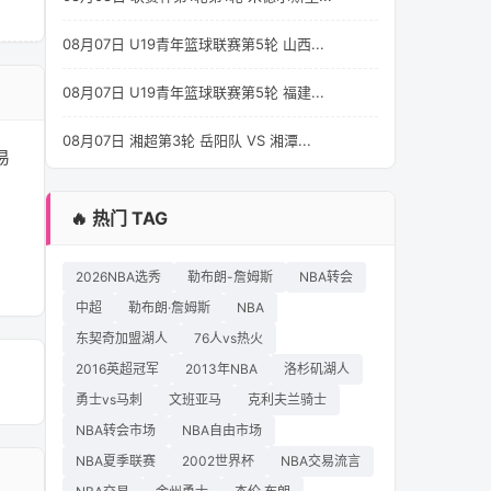
08月07日 U19青年篮球联赛第5轮 山西...
08月07日 U19青年篮球联赛第5轮 福建...
08月07日 湘超第3轮 岳阳队 VS 湘潭...
易
🔥 热门 TAG
，
2026NBA选秀
勒布朗-詹姆斯
NBA转会
中超
勒布朗·詹姆斯
NBA
东契奇加盟湖人
76人vs热火
2016英超冠军
2013年NBA
洛杉矶湖人
勇士vs马刺
文班亚马
克利夫兰骑士
NBA转会市场
NBA自由市场
NBA夏季联赛
2002世界杯
NBA交易流言