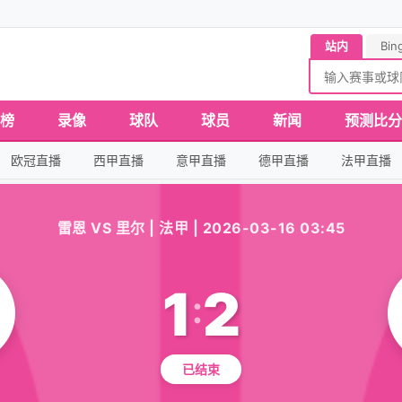
站内
Bin
榜
录像
球队
球员
新闻
预测比分
欧冠直播
西甲直播
意甲直播
德甲直播
法甲直播
雷恩 VS 里尔 | 法甲 | 2026-03-16 03:45
1
2
:
已结束