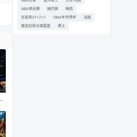
NBA交易
金州勇士
杰伦·布朗
NBA季后赛
姆巴佩
梅西
东契奇27+7+7
1994年世界杯
法国
俄克拉荷马城雷霆
勇士
vs巴拉圭直播在线观看高清视频