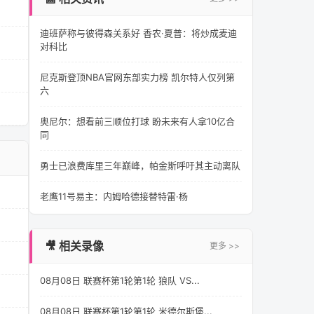
迪班萨称与彼得森关系好 香农·夏普：将炒成麦迪
对科比
尼克斯登顶NBA官网东部实力榜 凯尔特人仅列第
六
奥尼尔：想看前三顺位打球 盼未来有人拿10亿合
同
勇士已浪费库里三年巅峰，帕金斯呼吁其主动离队
老鹰11号易主：内姆哈德接替特雷·杨
🎥 相关录像
更多 >>
08月08日 联赛杯第1轮第1轮 狼队 VS...
08月08日 联赛杯第1轮第1轮 米德尔斯堡...