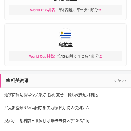
4
World Cup排名：
第
名
胜:0 平:2 负:1
积分:
2
|
|
乌拉圭
12
World Cup排名：
第
名
胜:0 平:2 负:1
积分:
2
|
|
📰 相关资讯
更多 >>
迪班萨称与彼得森关系好 香农·夏普：将炒成麦迪对科比
尼克斯登顶NBA官网东部实力榜 凯尔特人仅列第六
奥尼尔：想看前三顺位打球 盼未来有人拿10亿合同