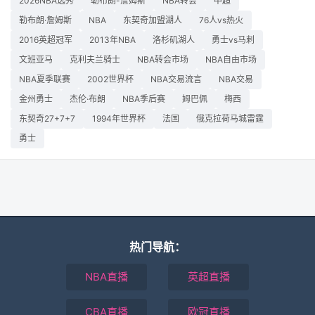
2026NBA选秀
勒布朗-詹姆斯
NBA转会
中超
勒布朗·詹姆斯
NBA
东契奇加盟湖人
76人vs热火
2016英超冠军
2013年NBA
洛杉矶湖人
勇士vs马刺
文班亚马
克利夫兰骑士
NBA转会市场
NBA自由市场
NBA夏季联赛
2002世界杯
NBA交易流言
NBA交易
金州勇士
杰伦·布朗
NBA季后赛
姆巴佩
梅西
东契奇27+7+7
1994年世界杯
法国
俄克拉荷马城雷霆
勇士
热门导航：
NBA直播
英超直播
CBA直播
欧冠直播