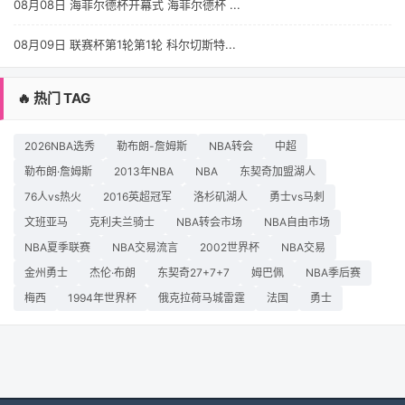
08月08日 海菲尔德杯开幕式 海菲尔德杯 ...
08月09日 联赛杯第1轮第1轮 科尔切斯特...
🔥 热门 TAG
2026NBA选秀
勒布朗-詹姆斯
NBA转会
中超
勒布朗·詹姆斯
2013年NBA
NBA
东契奇加盟湖人
76人vs热火
2016英超冠军
洛杉矶湖人
勇士vs马刺
文班亚马
克利夫兰骑士
NBA转会市场
NBA自由市场
NBA夏季联赛
NBA交易流言
2002世界杯
NBA交易
金州勇士
杰伦·布朗
东契奇27+7+7
姆巴佩
NBA季后赛
梅西
1994年世界杯
俄克拉荷马城雷霆
法国
勇士