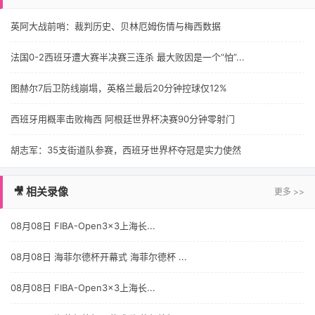
英阿大战前哨：裁判历史、贝林厄姆伤情与梅西数据
法国0-2西班牙遭大赛半决赛三连杀 最大败因是一个“怕”...
图赫尔7后卫防线崩塌，英格兰最后20分钟控球仅12%
西班牙用概率击败梅西 阿根廷世界杯决赛90分钟零射门
胡志军：35支街道队参赛，西班牙世界杯夺冠是实力使然
🎥 相关录像
更多 >>
08月08日 FIBA-Open3x3上海长...
08月08日 海菲尔德杯开幕式 海菲尔德杯 ...
08月08日 FIBA-Open3x3上海长...