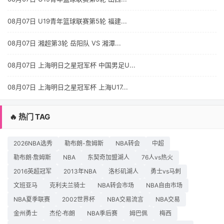
08月07日 U19青年篮球联赛第5轮 福建...
08月07日 湘超第3轮 岳阳队 VS 湘潭...
08月07日 上海明日之星冠军杯 中国男足U...
08月07日 上海明日之星冠军杯 上海U17...
🔥 热门 TAG
2026NBA选秀
勒布朗-詹姆斯
NBA转会
中超
勒布朗·詹姆斯
NBA
东契奇加盟湖人
76人vs热火
2016英超冠军
2013年NBA
洛杉矶湖人
勇士vs马刺
文班亚马
克利夫兰骑士
NBA转会市场
NBA自由市场
NBA夏季联赛
2002世界杯
NBA交易流言
NBA交易
金州勇士
杰伦·布朗
NBA季后赛
姆巴佩
梅西