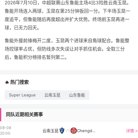
2026年7月10日，中超联赛山东鲁能主场4比3险胜云南玉昆。
鲁能开场连入两球，玉昆在第25分钟扳回一分。下半场玉昆一
度追平，但鲁能随后再度超出并扩大优势。终场前玉昆再进一
球，已无力回天。
鲁能外援前锋梅开二度，玉昆两个进球来自角球配合。鲁能整
场控球率占优，但防线多次失误让对手抓住机会。全取三分
后，鲁能积分榜排名暂列第二。
🔥 热门搜索
Super League
云南玉昆
山东鲁能
同队近期相关赛事
08-08
云南玉昆
Chengdu Better City
详情 >
VS
20:00