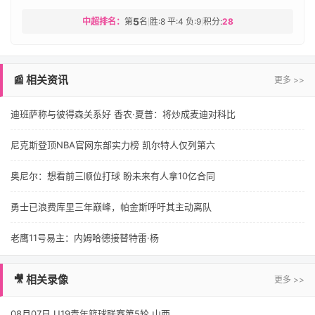
5
中超排名：
第
名
胜:8 平:4 负:9
积分:
28
|
|
📰 相关资讯
更多 >>
迪班萨称与彼得森关系好 香农·夏普：将炒成麦迪对科比
尼克斯登顶NBA官网东部实力榜 凯尔特人仅列第六
奥尼尔：想看前三顺位打球 盼未来有人拿10亿合同
勇士已浪费库里三年巅峰，帕金斯呼吁其主动离队
老鹰11号易主：内姆哈德接替特雷·杨
🎥 相关录像
更多 >>
08月07日 U19青年篮球联赛第5轮 山西...