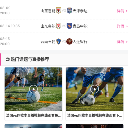
08-09
山东鲁能
天津泰达
详情 >
VS
20:00
山东鲁能
青岛中能
详情 >
08-14 19:35
VS
08-15
云南玉昆
大连智行
详情 >
VS
20:00
📺 热门话题与直播推荐
法国vs巴拉圭直播视频在线观看免费
法国vs巴拉圭直播视频在线观看下载