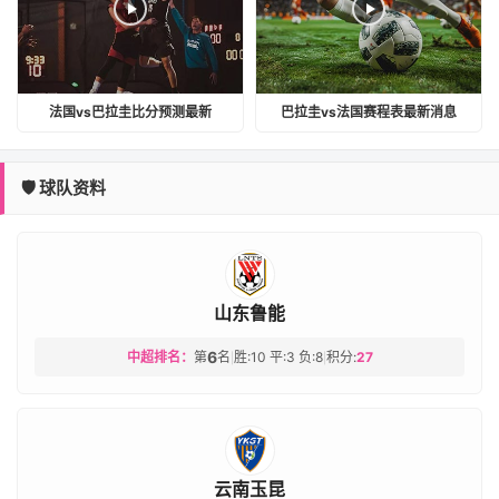
法国vs巴拉圭比分预测最新
巴拉圭vs法国赛程表最新消息
🛡️ 球队资料
山东鲁能
6
中超排名：
第
名
胜:10 平:3 负:8
积分:
27
|
|
云南玉昆