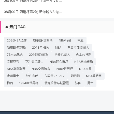
08月09日 药港杯第2轮 在海一方 VS ...
08月09日 药港杯第2轮 新海城 VS 港...
🔥 热门 TAG
2026NBA选秀
勒布朗-詹姆斯
NBA转会
中超
勒布朗·詹姆斯
2013年NBA
NBA
东契奇加盟湖人
76人vs热火
2016英超冠军
洛杉矶湖人
勇士vs马刺
文班亚马
克利夫兰骑士
NBA转会市场
NBA自由市场
NBA夏季联赛
NBA交易流言
2002世界杯
NBA交易
金州勇士
杰伦·布朗
东契奇27+7+7
姆巴佩
NBA季后赛
梅西
1994年世界杯
俄克拉荷马城雷霆
法国
勇士