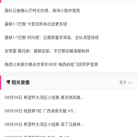
跟队记者确认芒特无伤情，离场小跑并微笑
曼联1-1巴黎 卡里克称本应进更多球
曼联1-1巴黎 阿玛德：比赛质量非常高，全队渴望佳绩
安德雷·桑托斯：曼联如家，平巴黎后瞄准都柏林
梅西父亲豪尔赫去世享年68岁 梅西启程飞回罗萨里奥
🎥 相关录像
更多 >>
08月09日 希望杯大湾区小组赛 惠灵顿凤凰...
08月09日 桂超第7轮 广西漓泉天龍 VS...
08月09日 希望杯大湾区小组赛 诺丁汉森林...