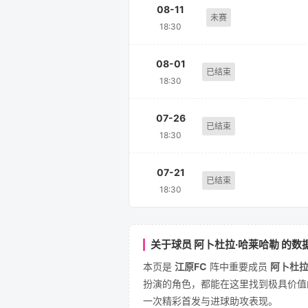
08-11
未赛
18:30
08-01
已结束
18:30
07-26
已结束
18:30
07-21
已结束
18:30
关于球员 阿卜杜拉·哈莱哈勒 的数
本页是
江原FC
阵中重要成员
阿卜杜拉
扮演的角色，都能在这里找到极具价值的
一次精彩首发与进球助攻表现。