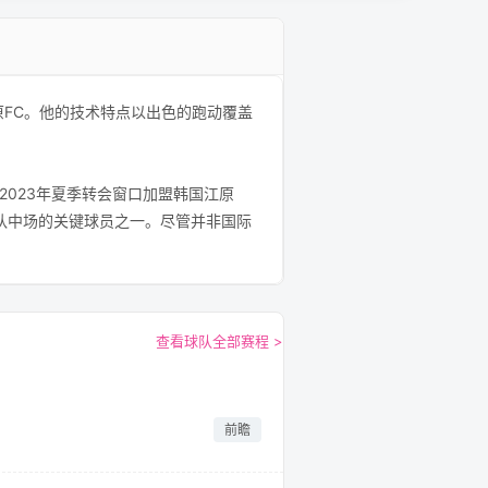
的江原FC。他的技术特点以出色的跑动覆盖
023年夏季转会窗口加盟韩国江原
队中场的关键球员之一。尽管并非国际
查看球队全部赛程 >
前瞻