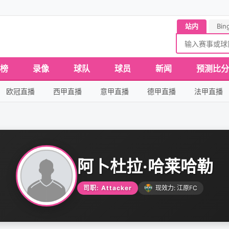
站内
Bin
榜
录像
球队
球员
新闻
预测比分
欧冠直播
西甲直播
意甲直播
德甲直播
法甲直播
阿卜杜拉·哈莱哈勒
司职: Attacker
现效力: 江原FC