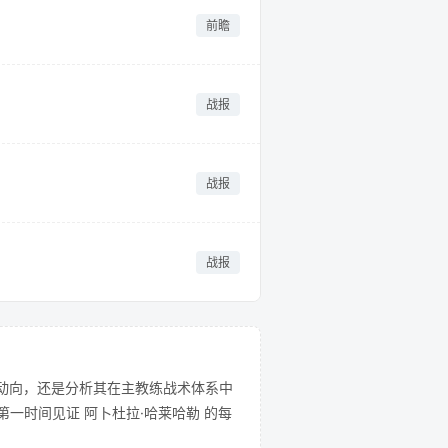
前瞻
战报
战报
战报
动向，还是分析其在主教练战术体系中
一时间见证 阿卜杜拉·哈莱哈勒 的每