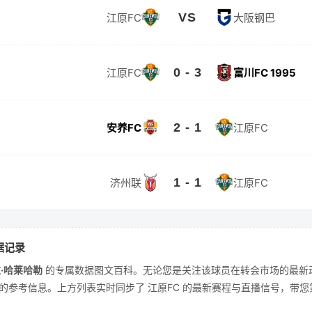
VS
江原FC
大阪钢巴
0 - 3
江原FC
富川FC 1995
2 - 1
安养FC
江原FC
1 - 1
济州联
江原FC
据记录
·哈莱哈勒
的专属数据图文百科。无论您是关注该球员在转会市场的最新
参考信息。上方列表实时同步了 江原FC 的最新赛程与直播信号，带您第