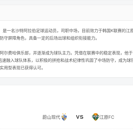
alaihal）是一名沙特阿拉伯足球运动员，司职中场，目前效力于韩国K联赛
防守屏障角色，具备一定的后场出球和组织衔接能力。
阿尔费哈俱乐部，并逐渐成为球队主力。凭借在联赛中的稳定表现，他于2
他迅速融入球队体系，以积极的拼抢和战术纪律性巩固了中场防守，成为球
实用型表现已获得认可。
VS
蔚山现代
江原FC