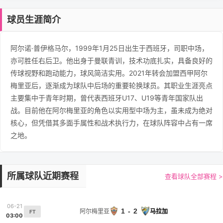
球员生涯简介
阿尔诺·普伊格马尔，1999年1月25日出生于西班牙，司职中场，
亦可胜任右后卫。他出身于曼联青训，技术功底扎实，具备良好的
传球视野和跑动能力，球风简洁实用。2021年转会加盟西甲阿尔
梅里亚后，逐渐成为球队中后场的重要轮换球员。其职业生涯亮点
主要集中于青年时期，曾代表西班牙U17、U19等青年国家队出
战。目前他在阿尔梅里亚的角色以实用型中场为主，虽未成为绝对
核心，但凭借其多面手属性和战术执行力，在球队阵容中占有一席
之地。
所属球队近期赛程
查看球队全部赛程 >
06-21
1 - 2
阿尔梅里亚
马拉加
FT
03:00