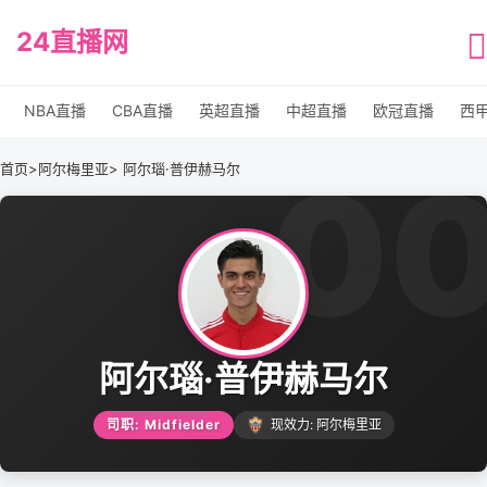
24直播网
NBA直播
CBA直播
英超直播
中超直播
欧冠直播
西
0
首页
>
阿尔梅里亚
> 阿尔瑙·普伊赫马尔
阿尔瑙·普伊赫马尔
司职: Midfielder
现效力: 阿尔梅里亚