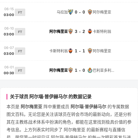
06-15
0 - 0
马拉加
阿尔梅里亚
FT
03:00
06-10
3 - 2
阿尔梅里亚
卡斯特利翁
FT
03:00
06-07
1 - 1
卡斯特利翁
阿尔梅里亚
FT
03:00
06-01
1 - 0
阿尔梅里亚
巴利亚多利德
FT
00:30
关于球员 阿尔瑙·普伊赫马尔 的数据记录
本页是
阿尔梅里亚
阵中重要成员
阿尔瑙·普伊赫马尔
的专属数据
图文百科。无论您是关注该球员在转会市场的最新动向，还是分析
其在主教练战术体系中扮演的角色，都能在这里找到极具价值的参
考信息。上方列表实时同步了 阿尔梅里亚 的最新赛程与直播信
号，带您第一时间见证 阿尔瑙·普伊赫马尔 的每一次精彩首发与进