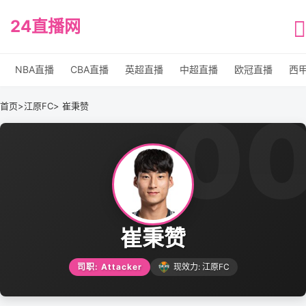
24直播网
NBA直播
CBA直播
英超直播
中超直播
欧冠直播
西
0
首页
>
江原FC
> 崔秉赞
崔秉赞
司职: Attacker
现效力: 江原FC