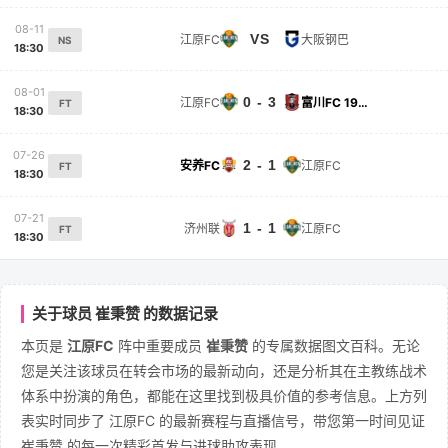
08-11
VS
江原FC
大阪钢巴
NS
18:30
08-01
0 - 3
江原FC
富川FC 1995
FT
18:30
07-26
2 - 1
安养FC
江原FC
FT
18:30
07-21
1 - 1
济州联
江原FC
FT
18:30
关于球员 崔秉赞 的数据记录
本页是
江原FC
阵中重要成员
崔秉赞
的专属数据图文百科。无论
您是关注该球员在转会市场的最新动向，还是分析其在主教练战术
体系中扮演的角色，都能在这里找到极具价值的参考信息。上方列
表实时同步了 江原FC 的最新赛程与直播信号，带您第一时间见证
崔秉赞 的每一次精彩首发与进球助攻表现。