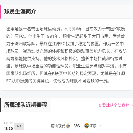
球员生涯简介
崔秉灿是一名韩国足球运动员，司职中场，目前效力于韩国K联赛
的江原FC。他出生于1991年，职业生涯起步于大田市民，后曾效
力于济州联等队，最终在江原FC找到了稳定的位置。作为一名中
场球员，崔秉灿以充沛的体能和积极的跑动覆盖能力见长，在攻防
两端都能提供支持。他的技术风格朴实，擅长中场拦截和衔接过
渡，是球队中场重要的功能性球员。职业生涯亮点相对平淡，未有
国家队出场经历，但其在K联赛中长期的稳定表现，尤其是在江原
FC队中扮演的关键角色，使他成为球队不可或缺的一员。
所属球队近期赛程
查看球队全部赛程 >
08-16
VS
蔚山现代
江原FC
NS
18:30