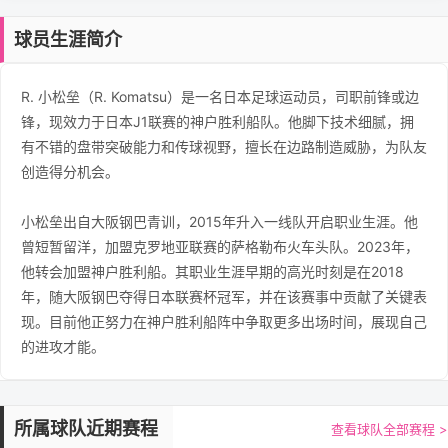
球员生涯简介
R. 小松垒（R. Komatsu）是一名日本足球运动员，司职前锋或边
锋，现效力于日本J1联赛的神户胜利船队。他脚下技术细腻，拥
有不错的盘带突破能力和传球视野，擅长在边路制造威胁，为队友
创造得分机会。
小松垒出自大阪钢巴青训，2015年升入一线队开启职业生涯。他
曾短暂留洋，加盟克罗地亚联赛的萨格勒布火车头队。2023年，
他转会加盟神户胜利船。其职业生涯早期的高光时刻是在2018
年，随大阪钢巴夺得日本联赛杯冠军，并在该赛事中贡献了关键表
现。目前他正努力在神户胜利船阵中争取更多出场时间，展现自己
的进攻才能。
所属球队近期赛程
查看球队全部赛程 >