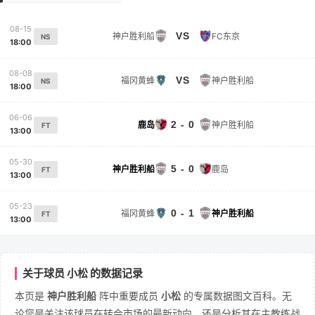
08-15
VS
神户胜利船
FC东京
NS
18:00
08-08
VS
福冈黄蜂
神户胜利船
NS
18:00
06-06
2 - 0
鹿岛
神户胜利船
FT
13:00
05-30
5 - 0
神户胜利船
鹿岛
FT
13:00
05-23
0 - 1
福冈黄蜂
神户胜利船
FT
13:00
关于球员 小松 的数据记录
本页是
神户胜利船
阵中重要成员
小松
的专属数据图文百科。无
论您是关注该球员在转会市场的最新动向，还是分析其在主教练战