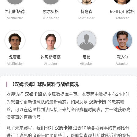
希门斯塔德
索尔贝格
特隆森
尼·亚历山德松
Midfielder
Midfielder
Midfielder
Attacker
戈贾尼
约恩斯塔德
尼昂
乌达尔
Midfielder
Attacker
Attacker
Attacker
【汉姆卡姆】球队资料与战绩概况
欢迎访问
汉姆卡姆
的专属数据库主页。本页面由数据中心24小时
为您自动更新该球队的最新动态。如果您是
汉姆卡姆
的忠实粉
丝，可以在这里找到该队接下来的全部赛程时间表，并一键获取高
清赛事的直播信号。
除了未来赛程，我们也对
汉姆卡姆
过去10场各项赛事的完赛比分
进行了详尽的追踪与胜平负统计，帮助您直观判断球队近期的竞技