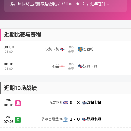
厚。球队现征战挪威超级联赛（Eliteserien），近年在升...
近期比赛与赛程
VS
08-09
汉姆卡姆
奥勒松
23:00
未赛
VS
08-16
布兰
汉姆卡姆
23:00
未赛
近期10场战绩
26-
0 - 3
瓦勒伦加
汉姆卡姆
胜
08-01
26-
1 - 0
萨尔普斯堡08
汉姆卡姆
负
07-26