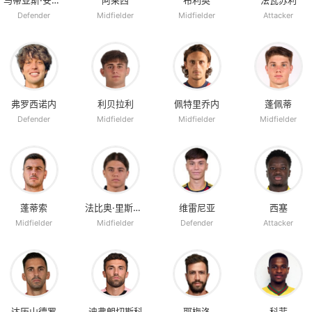
马蒂亚斯·安东尼尼
阿莱西
布利奥
法瓦苏利
Defender
Midfielder
Midfielder
Attacker
弗罗西诺内
利贝拉利
佩特里乔内
蓬佩蒂
Defender
Midfielder
Midfielder
Midfielder
蓬蒂索
法比奥·里斯波利
维雷尼亚
西塞
Midfielder
Midfielder
Defender
Attacker
达历山德罗
迪弗朗切斯科
耶梅洛
科菲