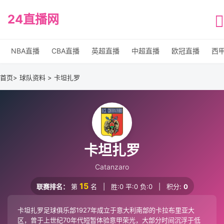
24直播网
NBA直播
CBA直播
英超直播
中超直播
欧冠直播
西
首页
> 球队资料 > 卡坦扎罗
卡坦扎罗
Catanzaro
15
联赛排名：
第
名
|
胜:0 平:0 负:0
|
积分:
0
卡坦扎罗足球俱乐部1927年成立于意大利南部的卡拉布里亚大
区，曾于上世纪70年代短暂体验意甲荣光，大部分时间沉浮于低