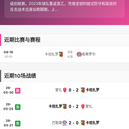
级别联赛。2023年球队重返意乙，凭借坚韧的链式防守和高效的
反击战术迅速站稳脚跟。上...
近期比赛与赛程
VS
08-16
卡坦扎罗
南蒂罗尔
00:00
未赛
近期10场战绩
26-
0 - 2
蒙扎
卡坦扎罗
胜
05-30
26-
0 - 2
卡坦扎罗
蒙扎
负
05-25
26-
2 - 0
巴勒莫
卡坦扎罗
负
05-21